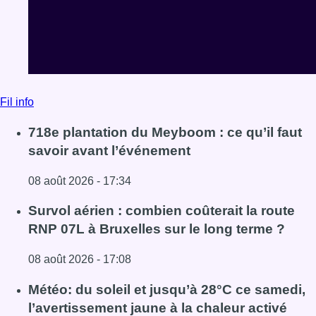
Fil info
718e plantation du Meyboom : ce qu’il faut
savoir avant l’événement
08 août 2026 - 17:34
Lire l'article 718e plantation du Meyboom : ce qu’il faut s
Survol aérien : combien coûterait la route
RNP 07L à Bruxelles sur le long terme ?
08 août 2026 - 17:08
Lire l'article Survol aérien : combien coûterait la route R
Météo: du soleil et jusqu’à 28°C ce samedi,
l’avertissement jaune à la chaleur activé