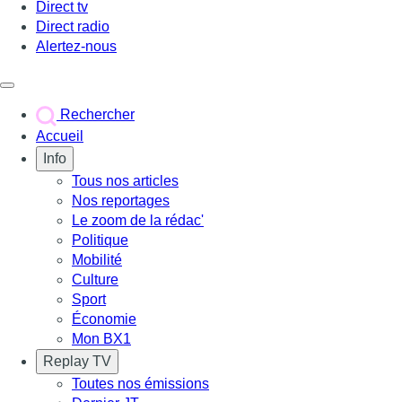
Direct tv
Direct radio
Alertez-nous
Déclencher le menu
Rechercher
Accueil
Info
Tous nos articles
Nos reportages
Le zoom de la rédac'
Politique
Mobilité
Culture
Sport
Économie
Mon BX1
Replay TV
Toutes nos émissions