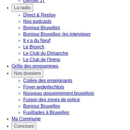
Dernier JT
La radio
Direct & Replay
Nos podcasts
Bonjour Bruxelles
Bonjour Bruxelles: les interviews
Il y a du Neuf
Le Brunch
Le Club du Dimanche
Le Club de l'Immo
Grille des programmes
Nos dossiers
Colère des enseignants
Foyer anderlechtois
Nouveau gouvernement bruxellois
Fusion des zones de police
Bonjour Bruxelles
Fusillades à Bruxelles
Ma Commune
Concours