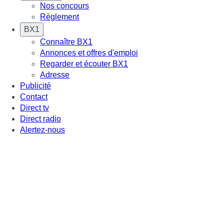
Nos concours
Règlement
BX1
Connaître BX1
Annonces et offres d'emploi
Regarder et écouter BX1
Adresse
Publicité
Contact
Direct tv
Direct radio
Alertez-nous