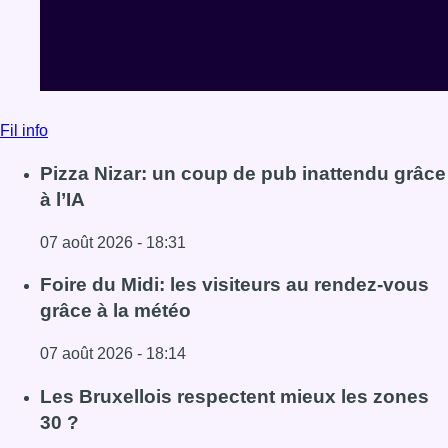
Fil info
Pizza Nizar: un coup de pub inattendu grâce
à l’IA
07 août 2026 - 18:31
Lire l'article Pizza Nizar: un coup de pub inattendu grâce à
Foire du Midi: les visiteurs au rendez-vous
grâce à la météo
07 août 2026 - 18:14
Lire l'article Foire du Midi: les visiteurs au rendez-vous g
Les Bruxellois respectent mieux les zones
30 ?