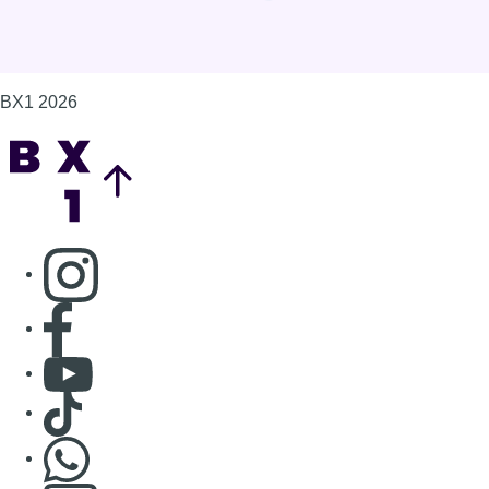
BX1 2026
Back to top
Consulter page Instagram
Consulter page Facebook
Consulter Youtube
Consulter TikTok
Nous rejoindre sur Whatsapp