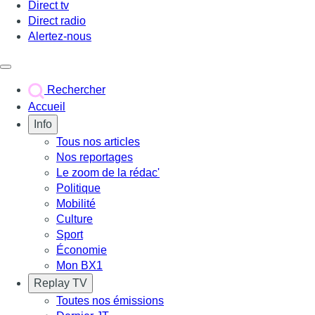
Direct tv
Direct radio
Alertez-nous
Déclencher le menu
Rechercher
Accueil
Info
Tous nos articles
Nos reportages
Le zoom de la rédac'
Politique
Mobilité
Culture
Sport
Économie
Mon BX1
Replay TV
Toutes nos émissions