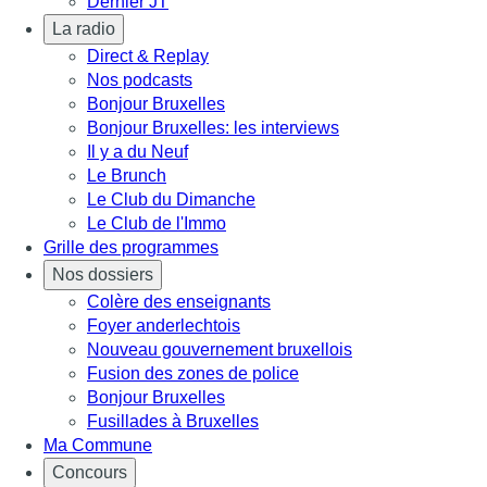
Dernier JT
La radio
Direct & Replay
Nos podcasts
Bonjour Bruxelles
Bonjour Bruxelles: les interviews
Il y a du Neuf
Le Brunch
Le Club du Dimanche
Le Club de l'Immo
Grille des programmes
Nos dossiers
Colère des enseignants
Foyer anderlechtois
Nouveau gouvernement bruxellois
Fusion des zones de police
Bonjour Bruxelles
Fusillades à Bruxelles
Ma Commune
Concours