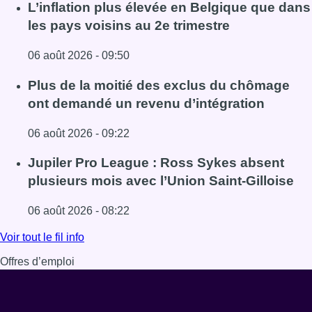
L’inflation plus élevée en Belgique que dans
les pays voisins au 2e trimestre
06 août 2026 - 09:50
Lire l'article L’inflation plus élevée en Belgique que dans 
Plus de la moitié des exclus du chômage
ont demandé un revenu d’intégration
06 août 2026 - 09:22
Lire l'article Plus de la moitié des exclus du chômage on
Jupiler Pro League : Ross Sykes absent
plusieurs mois avec l’Union Saint-Gilloise
06 août 2026 - 08:22
Lire l'article Jupiler Pro League : Ross Sykes absent plus
Voir tout le fil info
Offres d’emploi