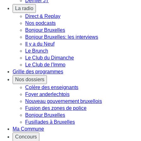
Dernier JT
La radio
Direct & Replay
Nos podcasts
Bonjour Bruxelles
Bonjour Bruxelles: les interviews
Il y a du Neuf
Le Brunch
Le Club du Dimanche
Le Club de l'Immo
Grille des programmes
Nos dossiers
Colère des enseignants
Foyer anderlechtois
Nouveau gouvernement bruxellois
Fusion des zones de police
Bonjour Bruxelles
Fusillades à Bruxelles
Ma Commune
Concours