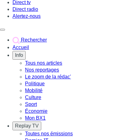
Direct tv
Direct radio
Alertez-nous
Déclencher le menu
Rechercher
Accueil
Info
Tous nos articles
Nos reportages
Le zoom de la rédac'
Politique
Mobilité
Culture
Sport
Économie
Mon BX1
Replay TV
Toutes nos émissions