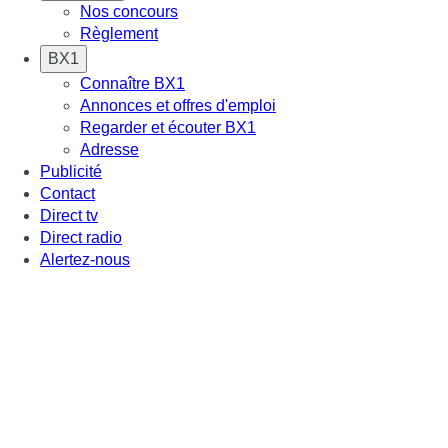
Nos concours
Règlement
BX1
Connaître BX1
Annonces et offres d'emploi
Regarder et écouter BX1
Adresse
Publicité
Contact
Direct tv
Direct radio
Alertez-nous