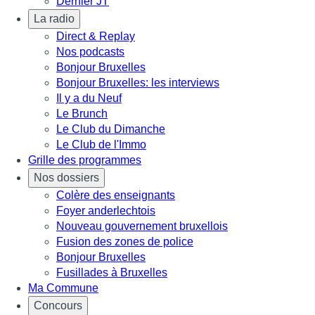
Dernier JT
La radio
Direct & Replay
Nos podcasts
Bonjour Bruxelles
Bonjour Bruxelles: les interviews
Il y a du Neuf
Le Brunch
Le Club du Dimanche
Le Club de l'Immo
Grille des programmes
Nos dossiers
Colère des enseignants
Foyer anderlechtois
Nouveau gouvernement bruxellois
Fusion des zones de police
Bonjour Bruxelles
Fusillades à Bruxelles
Ma Commune
Concours