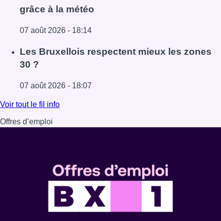
grâce à la météo
07 août 2026 - 18:14
Lire l'article Foire du Midi: les visiteurs au rendez-vous g
Les Bruxellois respectent mieux les zones
30 ?
07 août 2026 - 18:07
Lire l'article Les Bruxellois respectent mieux les zones 30
Voir tout le fil info
Offres d’emploi