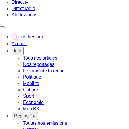
Direct tv
Direct radio
Alertez-nous
Déclencher le menu
Rechercher
Accueil
Info
Tous nos articles
Nos reportages
Le zoom de la rédac'
Politique
Mobilité
Culture
Sport
Économie
Mon BX1
Replay TV
Toutes nos émissions