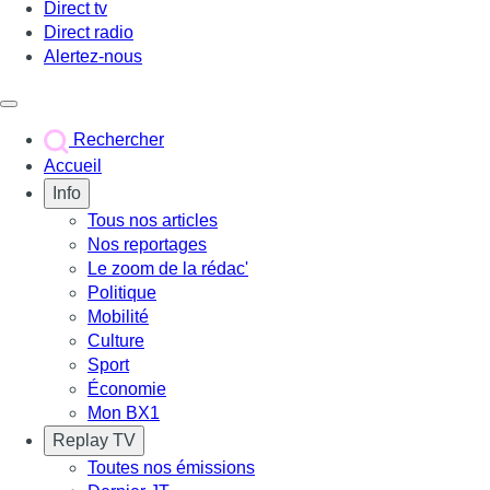
Direct tv
Direct radio
Alertez-nous
Déclencher le menu
Rechercher
Accueil
Info
Tous nos articles
Nos reportages
Le zoom de la rédac'
Politique
Mobilité
Culture
Sport
Économie
Mon BX1
Replay TV
Toutes nos émissions