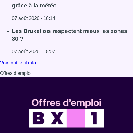
grâce à la météo
07 août 2026 - 18:14
Lire l'article Foire du Midi: les visiteurs au rendez-vous g
Les Bruxellois respectent mieux les zones
30 ?
07 août 2026 - 18:07
Lire l'article Les Bruxellois respectent mieux les zones 30
Voir tout le fil info
Offres d’emploi