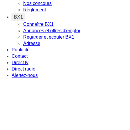
Nos concours
Règlement
BX1
Connaître BX1
Annonces et offres d'emploi
Regarder et écouter BX1
Adresse
Publicité
Contact
Direct tv
Direct radio
Alertez-nous