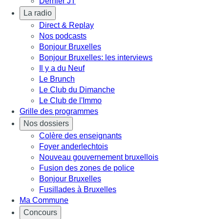
Dernier JT
La radio
Direct & Replay
Nos podcasts
Bonjour Bruxelles
Bonjour Bruxelles: les interviews
Il y a du Neuf
Le Brunch
Le Club du Dimanche
Le Club de l'Immo
Grille des programmes
Nos dossiers
Colère des enseignants
Foyer anderlechtois
Nouveau gouvernement bruxellois
Fusion des zones de police
Bonjour Bruxelles
Fusillades à Bruxelles
Ma Commune
Concours