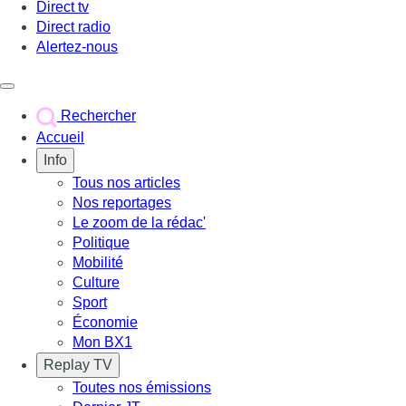
Direct tv
Direct radio
Alertez-nous
Déclencher le menu
Rechercher
Accueil
Info
Tous nos articles
Nos reportages
Le zoom de la rédac'
Politique
Mobilité
Culture
Sport
Économie
Mon BX1
Replay TV
Toutes nos émissions