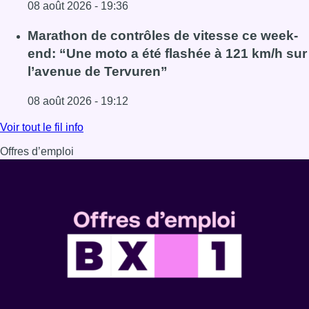
08 août 2026 - 19:36
Lire l'article Au Moeraske, Bart Hanssens recense des ins
Marathon de contrôles de vitesse ce week-
end: “Une moto a été flashée à 121 km/h sur
l’avenue de Tervuren”
08 août 2026 - 19:12
Lire l'article Marathon de contrôles de vitesse ce week-e
Voir tout le fil info
Offres d’emploi