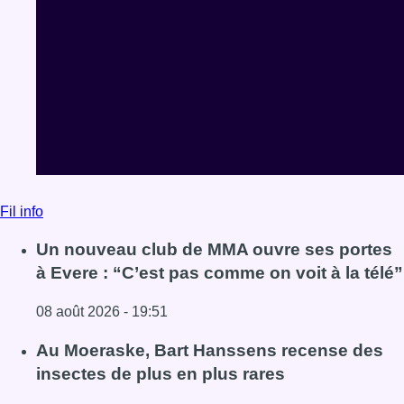
Fil info
Un nouveau club de MMA ouvre ses portes
à Evere : “C’est pas comme on voit à la télé”
08 août 2026 - 19:51
Lire l'article Un nouveau club de MMA ouvre ses portes à E
Au Moeraske, Bart Hanssens recense des
insectes de plus en plus rares