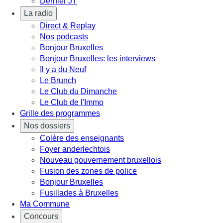
Dernier JT
La radio
Direct & Replay
Nos podcasts
Bonjour Bruxelles
Bonjour Bruxelles: les interviews
Il y a du Neuf
Le Brunch
Le Club du Dimanche
Le Club de l'Immo
Grille des programmes
Nos dossiers
Colère des enseignants
Foyer anderlechtois
Nouveau gouvernement bruxellois
Fusion des zones de police
Bonjour Bruxelles
Fusillades à Bruxelles
Ma Commune
Concours