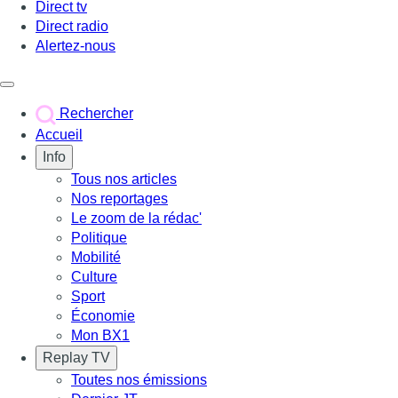
Direct tv
Direct radio
Alertez-nous
Déclencher le menu
Rechercher
Accueil
Info
Tous nos articles
Nos reportages
Le zoom de la rédac'
Politique
Mobilité
Culture
Sport
Économie
Mon BX1
Replay TV
Toutes nos émissions