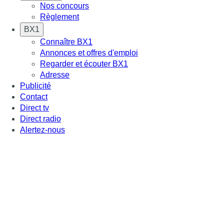
Nos concours
Règlement
BX1
Connaître BX1
Annonces et offres d'emploi
Regarder et écouter BX1
Adresse
Publicité
Contact
Direct tv
Direct radio
Alertez-nous