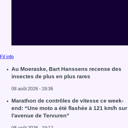
Fil info
Au Moeraske, Bart Hanssens recense des
insectes de plus en plus rares
08 août 2026 - 19:36
Lire l'article Au Moeraske, Bart Hanssens recense des ins
Marathon de contrôles de vitesse ce week-
end: “Une moto a été flashée à 121 km/h sur
l’avenue de Tervuren”
08 août 2026 - 19:12