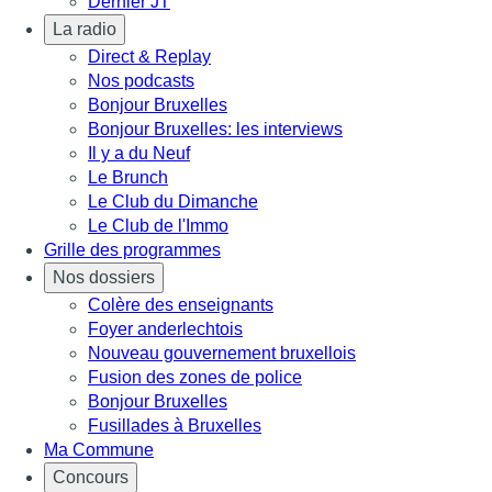
Dernier JT
La radio
Direct & Replay
Nos podcasts
Bonjour Bruxelles
Bonjour Bruxelles: les interviews
Il y a du Neuf
Le Brunch
Le Club du Dimanche
Le Club de l'Immo
Grille des programmes
Nos dossiers
Colère des enseignants
Foyer anderlechtois
Nouveau gouvernement bruxellois
Fusion des zones de police
Bonjour Bruxelles
Fusillades à Bruxelles
Ma Commune
Concours