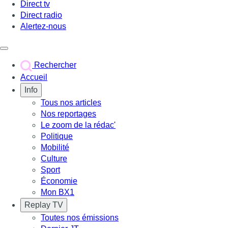
Direct tv
Direct radio
Alertez-nous
Déclencher le menu
Rechercher
Accueil
Info
Tous nos articles
Nos reportages
Le zoom de la rédac'
Politique
Mobilité
Culture
Sport
Économie
Mon BX1
Replay TV
Toutes nos émissions