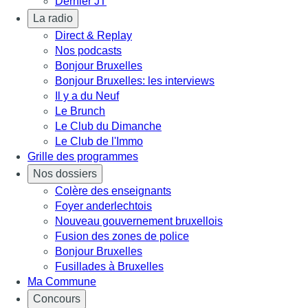
Dernier JT
La radio
Direct & Replay
Nos podcasts
Bonjour Bruxelles
Bonjour Bruxelles: les interviews
Il y a du Neuf
Le Brunch
Le Club du Dimanche
Le Club de l'Immo
Grille des programmes
Nos dossiers
Colère des enseignants
Foyer anderlechtois
Nouveau gouvernement bruxellois
Fusion des zones de police
Bonjour Bruxelles
Fusillades à Bruxelles
Ma Commune
Concours