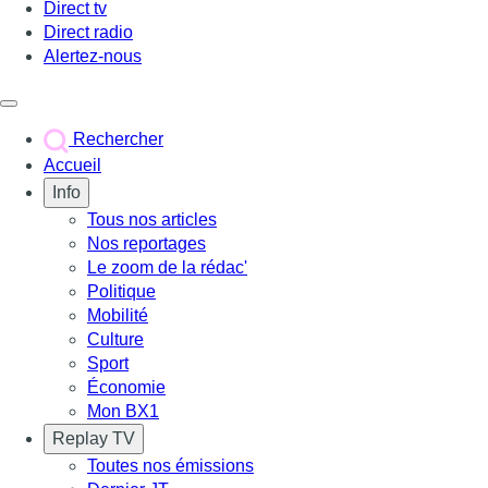
Direct tv
Direct radio
Alertez-nous
Déclencher le menu
Rechercher
Accueil
Info
Tous nos articles
Nos reportages
Le zoom de la rédac'
Politique
Mobilité
Culture
Sport
Économie
Mon BX1
Replay TV
Toutes nos émissions