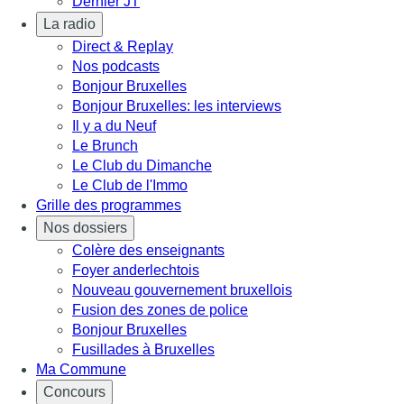
Dernier JT
La radio
Direct & Replay
Nos podcasts
Bonjour Bruxelles
Bonjour Bruxelles: les interviews
Il y a du Neuf
Le Brunch
Le Club du Dimanche
Le Club de l'Immo
Grille des programmes
Nos dossiers
Colère des enseignants
Foyer anderlechtois
Nouveau gouvernement bruxellois
Fusion des zones de police
Bonjour Bruxelles
Fusillades à Bruxelles
Ma Commune
Concours