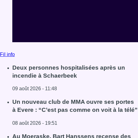
Fil info
Deux personnes hospitalisées après un
incendie à Schaerbeek
09 août 2026 - 11:48
Lire l'article Deux personnes hospitalisées après un inc
Un nouveau club de MMA ouvre ses portes
à Evere : “C’est pas comme on voit à la télé”
08 août 2026 - 19:51
Lire l'article Un nouveau club de MMA ouvre ses portes à E
Au Moeraske, Bart Hanssens recense des