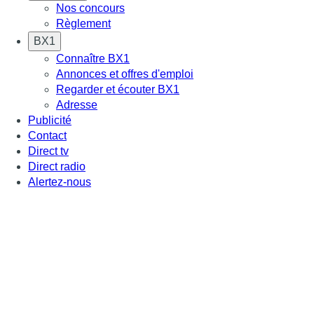
Nos concours
Règlement
BX1
Connaître BX1
Annonces et offres d'emploi
Regarder et écouter BX1
Adresse
Publicité
Contact
Direct tv
Direct radio
Alertez-nous