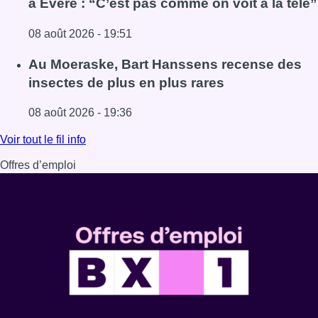
à Evere : “C’est pas comme on voit à la télé”
08 août 2026 - 19:51
Lire l'article Un nouveau club de MMA ouvre ses portes à E
Au Moeraske, Bart Hanssens recense des
insectes de plus en plus rares
08 août 2026 - 19:36
Lire l'article Au Moeraske, Bart Hanssens recense des ins
Voir tout le fil info
Offres d’emploi