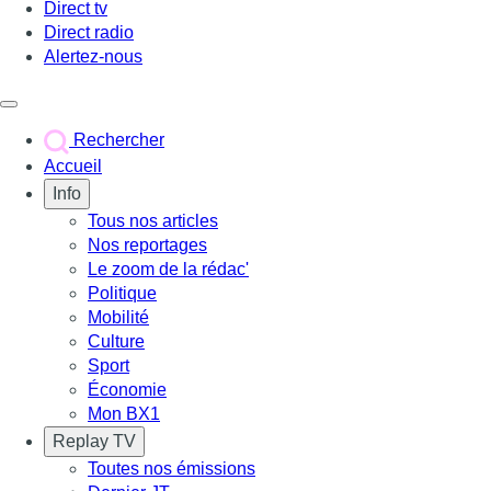
Direct tv
Direct radio
Alertez-nous
Déclencher le menu
Rechercher
Accueil
Info
Tous nos articles
Nos reportages
Le zoom de la rédac'
Politique
Mobilité
Culture
Sport
Économie
Mon BX1
Replay TV
Toutes nos émissions