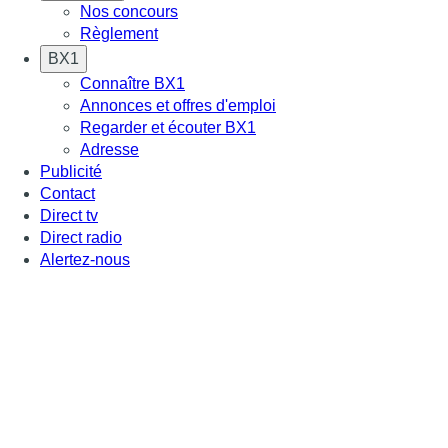
Nos concours
Règlement
BX1
Connaître BX1
Annonces et offres d'emploi
Regarder et écouter BX1
Adresse
Publicité
Contact
Direct tv
Direct radio
Alertez-nous