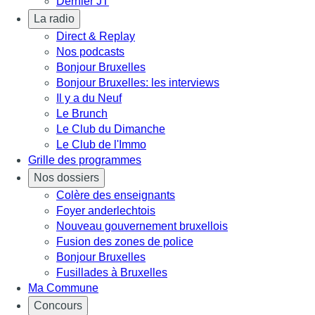
Dernier JT
La radio
Direct & Replay
Nos podcasts
Bonjour Bruxelles
Bonjour Bruxelles: les interviews
Il y a du Neuf
Le Brunch
Le Club du Dimanche
Le Club de l'Immo
Grille des programmes
Nos dossiers
Colère des enseignants
Foyer anderlechtois
Nouveau gouvernement bruxellois
Fusion des zones de police
Bonjour Bruxelles
Fusillades à Bruxelles
Ma Commune
Concours