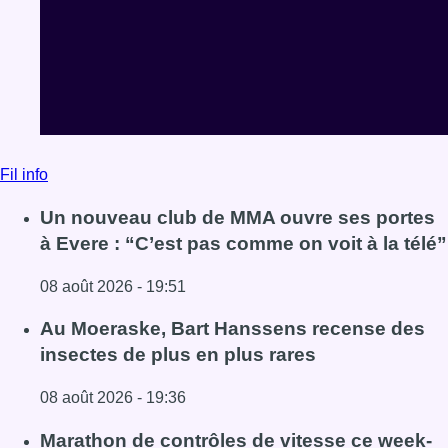
Fil info
Un nouveau club de MMA ouvre ses portes
à Evere : “C’est pas comme on voit à la télé”
08 août 2026 - 19:51
Lire l'article Un nouveau club de MMA ouvre ses portes à E
Au Moeraske, Bart Hanssens recense des
insectes de plus en plus rares
08 août 2026 - 19:36
Lire l'article Au Moeraske, Bart Hanssens recense des ins
Marathon de contrôles de vitesse ce week-