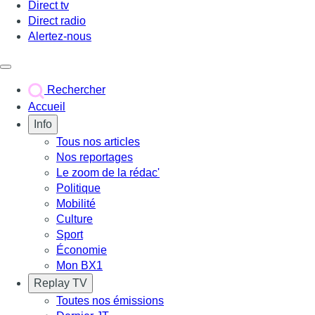
Direct tv
Direct radio
Alertez-nous
Déclencher le menu
Rechercher
Accueil
Info
Tous nos articles
Nos reportages
Le zoom de la rédac'
Politique
Mobilité
Culture
Sport
Économie
Mon BX1
Replay TV
Toutes nos émissions