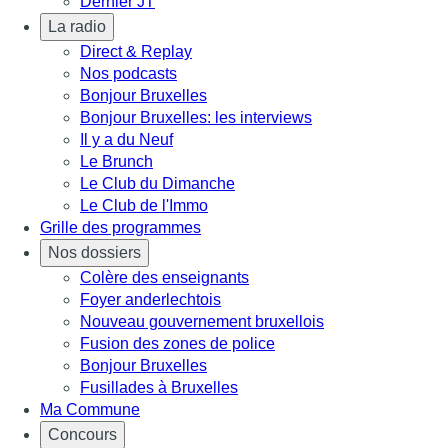
Dernier JT
La radio
Direct & Replay
Nos podcasts
Bonjour Bruxelles
Bonjour Bruxelles: les interviews
Il y a du Neuf
Le Brunch
Le Club du Dimanche
Le Club de l'Immo
Grille des programmes
Nos dossiers
Colère des enseignants
Foyer anderlechtois
Nouveau gouvernement bruxellois
Fusion des zones de police
Bonjour Bruxelles
Fusillades à Bruxelles
Ma Commune
Concours