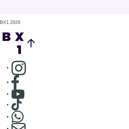
BX1 2026
Back to top
Consulter page Instagram
Consulter page Facebook
Consulter Youtube
Consulter TikTok
Nous rejoindre sur Whatsapp
S'abonner à notre newsletter