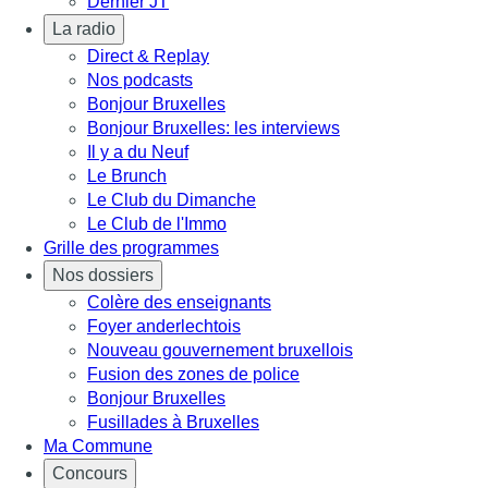
Dernier JT
La radio
Direct & Replay
Nos podcasts
Bonjour Bruxelles
Bonjour Bruxelles: les interviews
Il y a du Neuf
Le Brunch
Le Club du Dimanche
Le Club de l'Immo
Grille des programmes
Nos dossiers
Colère des enseignants
Foyer anderlechtois
Nouveau gouvernement bruxellois
Fusion des zones de police
Bonjour Bruxelles
Fusillades à Bruxelles
Ma Commune
Concours