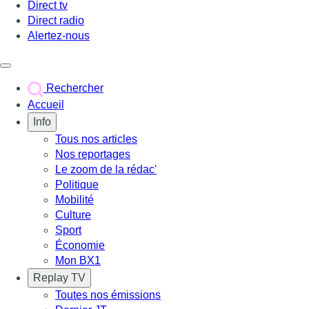
Direct tv
Direct radio
Alertez-nous
Déclencher le menu
Rechercher
Accueil
Info
Tous nos articles
Nos reportages
Le zoom de la rédac'
Politique
Mobilité
Culture
Sport
Économie
Mon BX1
Replay TV
Toutes nos émissions