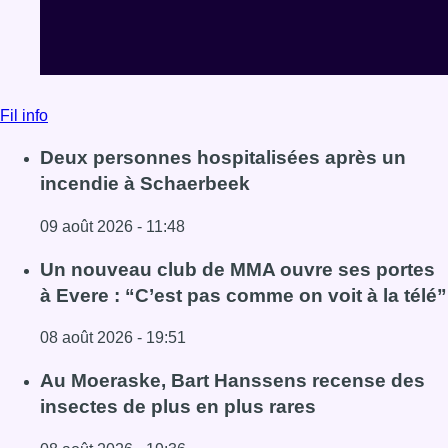
Fil info
Deux personnes hospitalisées après un
incendie à Schaerbeek
09 août 2026 - 11:48
Lire l'article Deux personnes hospitalisées après un inc
Un nouveau club de MMA ouvre ses portes
à Evere : “C’est pas comme on voit à la télé”
08 août 2026 - 19:51
Lire l'article Un nouveau club de MMA ouvre ses portes à E
Au Moeraske, Bart Hanssens recense des
insectes de plus en plus rares