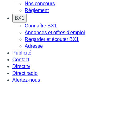
Nos concours
Règlement
BX1
Connaître BX1
Annonces et offres d'emploi
Regarder et écouter BX1
Adresse
Publicité
Contact
Direct tv
Direct radio
Alertez-nous