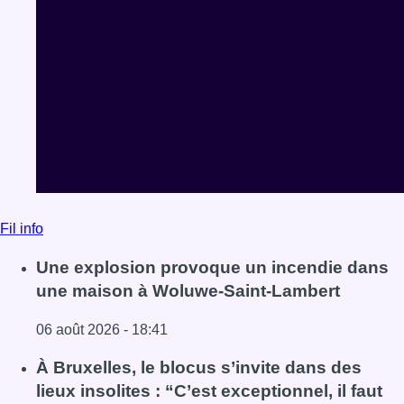
Fil info
Une explosion provoque un incendie dans
une maison à Woluwe-Saint-Lambert
06 août 2026 - 18:41
Lire l'article Une explosion provoque un incendie dans 
À Bruxelles, le blocus s’invite dans des
lieux insolites : “C’est exceptionnel, il faut