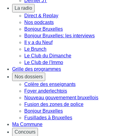
Dernier JT
La radio
Direct & Replay
Nos podcasts
Bonjour Bruxelles
Bonjour Bruxelles: les interviews
Il y a du Neuf
Le Brunch
Le Club du Dimanche
Le Club de l'Immo
Grille des programmes
Nos dossiers
Colère des enseignants
Foyer anderlechtois
Nouveau gouvernement bruxellois
Fusion des zones de police
Bonjour Bruxelles
Fusillades à Bruxelles
Ma Commune
Concours