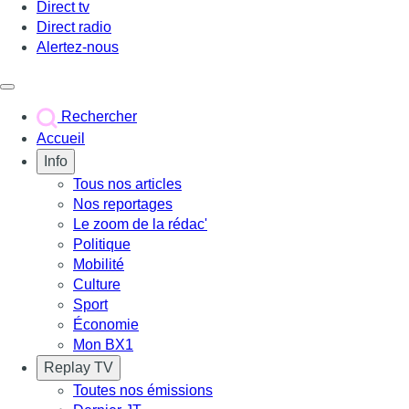
Direct tv
Direct radio
Alertez-nous
Déclencher le menu
Rechercher
Accueil
Info
Tous nos articles
Nos reportages
Le zoom de la rédac'
Politique
Mobilité
Culture
Sport
Économie
Mon BX1
Replay TV
Toutes nos émissions