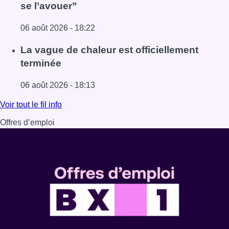
se l’avouer”
06 août 2026 - 18:22
Lire l'article À Bruxelles, le blocus s’invite dans des lieux i
La vague de chaleur est officiellement
terminée
06 août 2026 - 18:13
Lire l'article La vague de chaleur est officiellement termin
Voir tout le fil info
Offres d’emploi