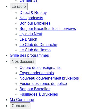
Dernier JT
La radio
Direct & Replay
Nos podcasts
Bonjour Bruxelles
Bonjour Bruxelles: les interviews
Il y a du Neuf
Le Brunch
Le Club du Dimanche
Le Club de l'Immo
Grille des programmes
Nos dossiers
Colère des enseignants
Foyer anderlechtois
Nouveau gouvernement bruxellois
Fusion des zones de police
Bonjour Bruxelles
Fusillades à Bruxelles
Ma Commune
Concours