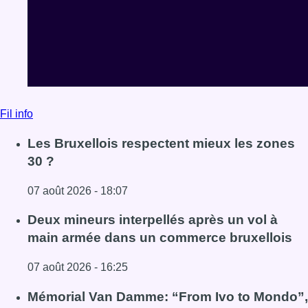
Fil info
Les Bruxellois respectent mieux les zones
30 ?
07 août 2026 - 18:07
Lire l'article Les Bruxellois respectent mieux les zones 30
Deux mineurs interpellés après un vol à
main armée dans un commerce bruxellois
07 août 2026 - 16:25
Lire l'article Deux mineurs interpellés après un vol à ma
Mémorial Van Damme: “From Ivo to Mondo”,