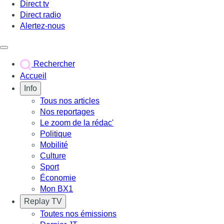
Direct tv
Direct radio
Alertez-nous
Déclencher le menu
Rechercher
Accueil
Info
Tous nos articles
Nos reportages
Le zoom de la rédac'
Politique
Mobilité
Culture
Sport
Économie
Mon BX1
Replay TV
Toutes nos émissions