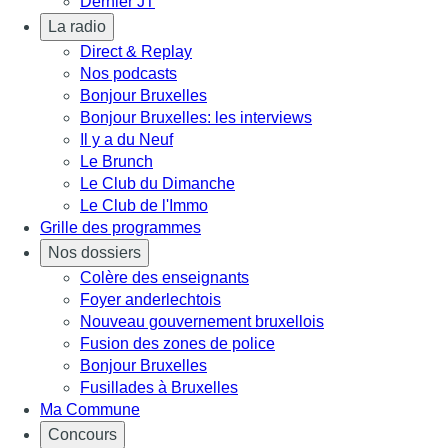
Dernier JT
La radio
Direct & Replay
Nos podcasts
Bonjour Bruxelles
Bonjour Bruxelles: les interviews
Il y a du Neuf
Le Brunch
Le Club du Dimanche
Le Club de l'Immo
Grille des programmes
Nos dossiers
Colère des enseignants
Foyer anderlechtois
Nouveau gouvernement bruxellois
Fusion des zones de police
Bonjour Bruxelles
Fusillades à Bruxelles
Ma Commune
Concours