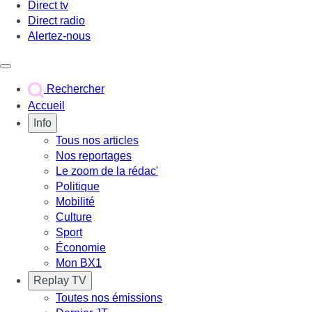
Direct tv
Direct radio
Alertez-nous
Déclencher le menu
Rechercher
Accueil
Info
Tous nos articles
Nos reportages
Le zoom de la rédac'
Politique
Mobilité
Culture
Sport
Économie
Mon BX1
Replay TV
Toutes nos émissions