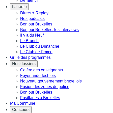
Dernier JT
La radio
Direct & Replay
Nos podcasts
Bonjour Bruxelles
Bonjour Bruxelles: les interviews
Il y a du Neuf
Le Brunch
Le Club du Dimanche
Le Club de l'Immo
Grille des programmes
Nos dossiers
Colère des enseignants
Foyer anderlechtois
Nouveau gouvernement bruxellois
Fusion des zones de police
Bonjour Bruxelles
Fusillades à Bruxelles
Ma Commune
Concours