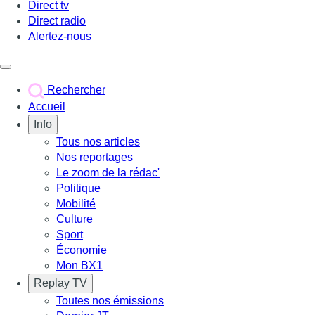
Direct tv
Direct radio
Alertez-nous
Déclencher le menu
Rechercher
Accueil
Info
Tous nos articles
Nos reportages
Le zoom de la rédac'
Politique
Mobilité
Culture
Sport
Économie
Mon BX1
Replay TV
Toutes nos émissions