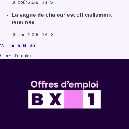
06 août 2026 - 18:22
Lire l'article À Bruxelles, le blocus s’invite dans des lieux i
La vague de chaleur est officiellement
terminée
06 août 2026 - 18:13
Lire l'article La vague de chaleur est officiellement termin
Voir tout le fil info
Offres d’emploi