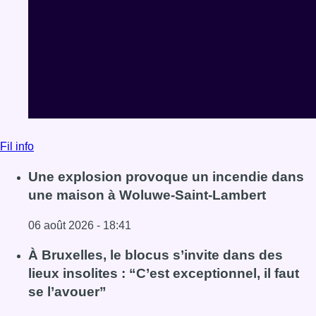
Fil info
Une explosion provoque un incendie dans
une maison à Woluwe-Saint-Lambert
06 août 2026 - 18:41
Lire l'article Une explosion provoque un incendie dans 
À Bruxelles, le blocus s’invite dans des
lieux insolites : “C’est exceptionnel, il faut
se l’avouer”