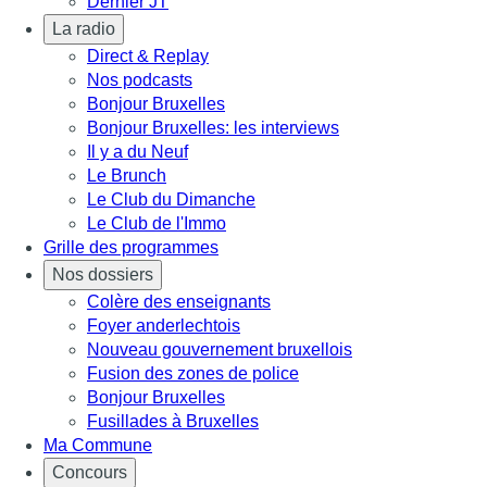
Dernier JT
La radio
Direct & Replay
Nos podcasts
Bonjour Bruxelles
Bonjour Bruxelles: les interviews
Il y a du Neuf
Le Brunch
Le Club du Dimanche
Le Club de l'Immo
Grille des programmes
Nos dossiers
Colère des enseignants
Foyer anderlechtois
Nouveau gouvernement bruxellois
Fusion des zones de police
Bonjour Bruxelles
Fusillades à Bruxelles
Ma Commune
Concours