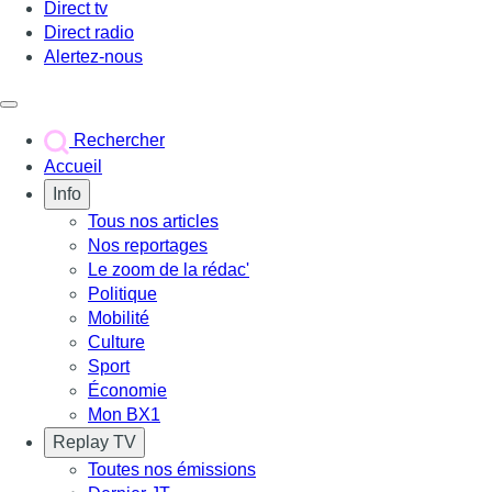
Direct tv
Direct radio
Alertez-nous
Déclencher le menu
Rechercher
Accueil
Info
Tous nos articles
Nos reportages
Le zoom de la rédac'
Politique
Mobilité
Culture
Sport
Économie
Mon BX1
Replay TV
Toutes nos émissions