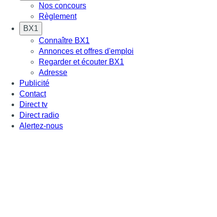
Nos concours
Règlement
BX1
Connaître BX1
Annonces et offres d'emploi
Regarder et écouter BX1
Adresse
Publicité
Contact
Direct tv
Direct radio
Alertez-nous