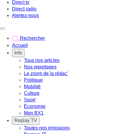
Direct tv
Direct radio
Alertez-nous
Déclencher le menu
Rechercher
Accueil
Info
Tous nos articles
Nos reportages
Le zoom de la rédac'
Politique
Mobilité
Culture
Sport
Économie
Mon BX1
Replay TV
Toutes nos émissions