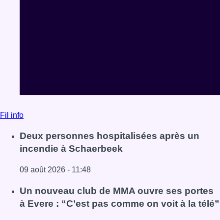
Fil info
Deux personnes hospitalisées après un
incendie à Schaerbeek
09 août 2026 - 11:48
Lire l'article Deux personnes hospitalisées après un inc
Un nouveau club de MMA ouvre ses portes
à Evere : “C’est pas comme on voit à la télé”