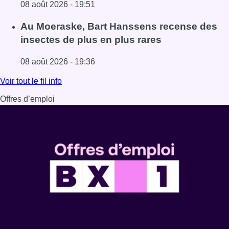
08 août 2026 - 19:51
Lire l'article Un nouveau club de MMA ouvre ses portes à E
Au Moeraske, Bart Hanssens recense des
insectes de plus en plus rares
08 août 2026 - 19:36
Lire l'article Au Moeraske, Bart Hanssens recense des ins
Voir tout le fil info
Offres d’emploi