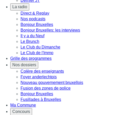
Dernier JT
La radio
Direct & Replay
Nos podcasts
Bonjour Bruxelles
Bonjour Bruxelles: les interviews
Il y a du Neuf
Le Brunch
Le Club du Dimanche
Le Club de l'Immo
Grille des programmes
Nos dossiers
Colère des enseignants
Foyer anderlechtois
Nouveau gouvernement bruxellois
Fusion des zones de police
Bonjour Bruxelles
Fusillades à Bruxelles
Ma Commune
Concours