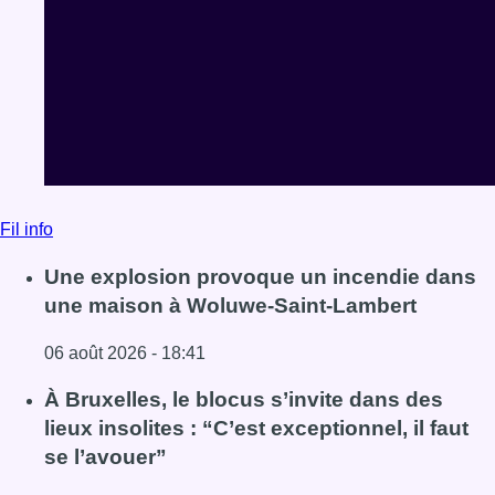
Fil info
Une explosion provoque un incendie dans
une maison à Woluwe-Saint-Lambert
06 août 2026 - 18:41
Lire l'article Une explosion provoque un incendie dans 
À Bruxelles, le blocus s’invite dans des
lieux insolites : “C’est exceptionnel, il faut
se l’avouer”