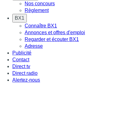
Nos concours
Règlement
BX1
Connaître BX1
Annonces et offres d'emploi
Regarder et écouter BX1
Adresse
Publicité
Contact
Direct tv
Direct radio
Alertez-nous