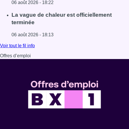
06 août 2026 - 18:22
Lire l'article À Bruxelles, le blocus s’invite dans des lieux i
La vague de chaleur est officiellement
terminée
06 août 2026 - 18:13
Lire l'article La vague de chaleur est officiellement termin
Voir tout le fil info
Offres d’emploi