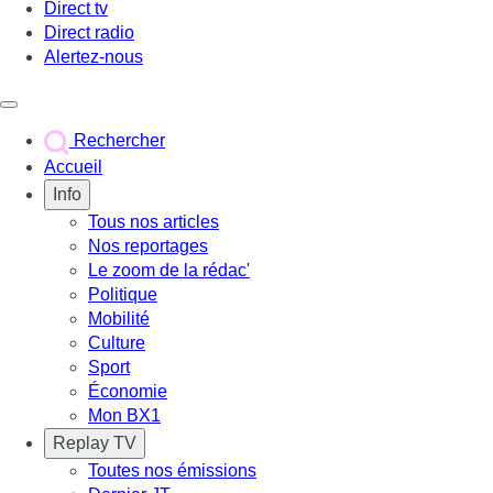
Direct tv
Direct radio
Alertez-nous
Déclencher le menu
Rechercher
Accueil
Info
Tous nos articles
Nos reportages
Le zoom de la rédac'
Politique
Mobilité
Culture
Sport
Économie
Mon BX1
Replay TV
Toutes nos émissions