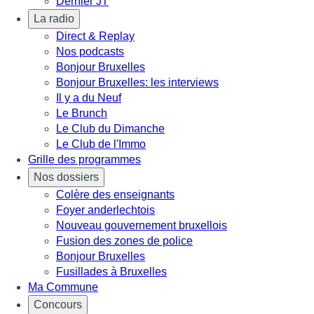
Dernier JT
La radio
Direct & Replay
Nos podcasts
Bonjour Bruxelles
Bonjour Bruxelles: les interviews
Il y a du Neuf
Le Brunch
Le Club du Dimanche
Le Club de l'Immo
Grille des programmes
Nos dossiers
Colère des enseignants
Foyer anderlechtois
Nouveau gouvernement bruxellois
Fusion des zones de police
Bonjour Bruxelles
Fusillades à Bruxelles
Ma Commune
Concours