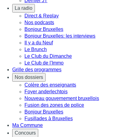
Dernier JT
La radio
Direct & Replay
Nos podcasts
Bonjour Bruxelles
Bonjour Bruxelles: les interviews
Il y a du Neuf
Le Brunch
Le Club du Dimanche
Le Club de l'Immo
Grille des programmes
Nos dossiers
Colère des enseignants
Foyer anderlechtois
Nouveau gouvernement bruxellois
Fusion des zones de police
Bonjour Bruxelles
Fusillades à Bruxelles
Ma Commune
Concours