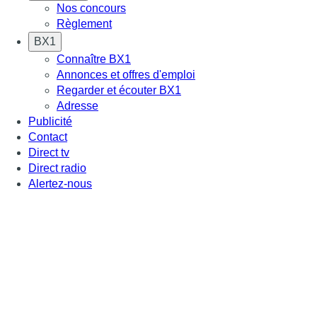
Nos concours
Règlement
BX1
Connaître BX1
Annonces et offres d'emploi
Regarder et écouter BX1
Adresse
Publicité
Contact
Direct tv
Direct radio
Alertez-nous