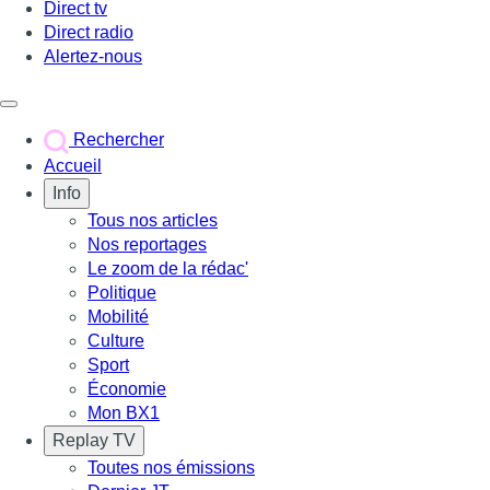
Direct tv
Direct radio
Alertez-nous
Déclencher le menu
Rechercher
Accueil
Info
Tous nos articles
Nos reportages
Le zoom de la rédac'
Politique
Mobilité
Culture
Sport
Économie
Mon BX1
Replay TV
Toutes nos émissions