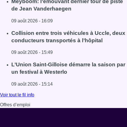
Meyboom: l’émouvant dernier tour de piste
de Jean Vanderhaegen
09 août 2026 - 16:09
Lire l'article Meyboom: l’émouvant dernier tour de piste
Collision entre trois véhicules à Uccle, deux
conducteurs transportés à l’hôpital
09 août 2026 - 15:49
Lire l'article Collision entre trois véhicules à Uccle, deux 
L’Union Saint-Gilloise démarre la saison par
un festival à Westerlo
09 août 2026 - 15:14
Lire l'article L’Union Saint-Gilloise démarre la saison par 
Voir tout le fil info
Offres d’emploi