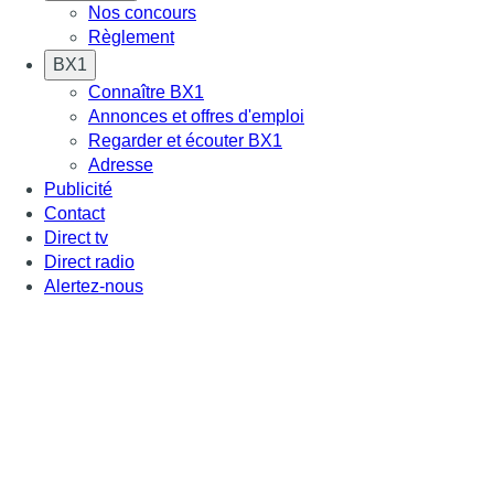
Nos concours
Règlement
BX1
Connaître BX1
Annonces et offres d'emploi
Regarder et écouter BX1
Adresse
Publicité
Contact
Direct tv
Direct radio
Alertez-nous