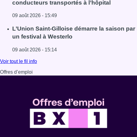
conducteurs transportés à l’hôpital
09 août 2026 - 15:49
Lire l'article Collision entre trois véhicules à Uccle, deux 
L’Union Saint-Gilloise démarre la saison par
un festival à Westerlo
09 août 2026 - 15:14
Lire l'article L’Union Saint-Gilloise démarre la saison par 
Voir tout le fil info
Offres d’emploi