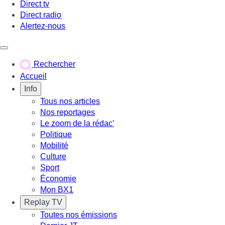
Direct tv
Direct radio
Alertez-nous
Déclencher le menu
Rechercher
Accueil
Info
Tous nos articles
Nos reportages
Le zoom de la rédac'
Politique
Mobilité
Culture
Sport
Économie
Mon BX1
Replay TV
Toutes nos émissions