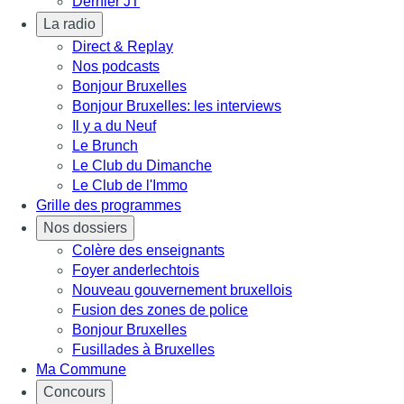
Dernier JT
La radio
Direct & Replay
Nos podcasts
Bonjour Bruxelles
Bonjour Bruxelles: les interviews
Il y a du Neuf
Le Brunch
Le Club du Dimanche
Le Club de l'Immo
Grille des programmes
Nos dossiers
Colère des enseignants
Foyer anderlechtois
Nouveau gouvernement bruxellois
Fusion des zones de police
Bonjour Bruxelles
Fusillades à Bruxelles
Ma Commune
Concours