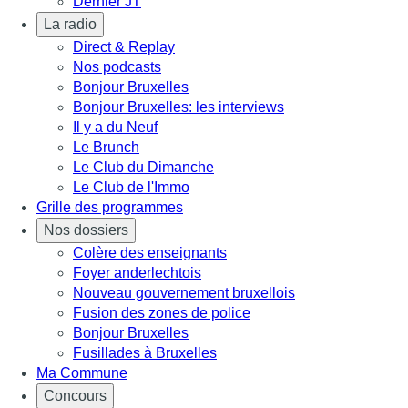
Dernier JT
La radio
Direct & Replay
Nos podcasts
Bonjour Bruxelles
Bonjour Bruxelles: les interviews
Il y a du Neuf
Le Brunch
Le Club du Dimanche
Le Club de l'Immo
Grille des programmes
Nos dossiers
Colère des enseignants
Foyer anderlechtois
Nouveau gouvernement bruxellois
Fusion des zones de police
Bonjour Bruxelles
Fusillades à Bruxelles
Ma Commune
Concours