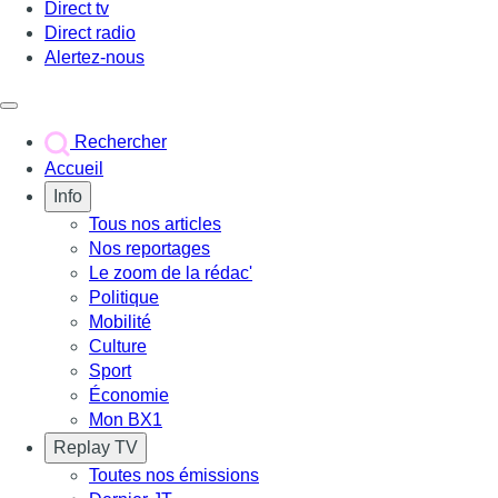
Direct tv
Direct radio
Alertez-nous
Déclencher le menu
Rechercher
Accueil
Info
Tous nos articles
Nos reportages
Le zoom de la rédac'
Politique
Mobilité
Culture
Sport
Économie
Mon BX1
Replay TV
Toutes nos émissions