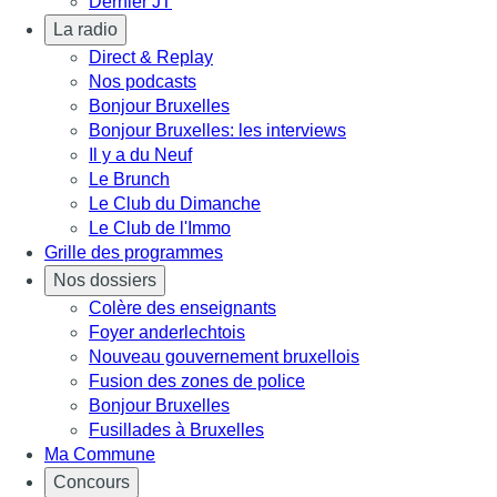
Dernier JT
La radio
Direct & Replay
Nos podcasts
Bonjour Bruxelles
Bonjour Bruxelles: les interviews
Il y a du Neuf
Le Brunch
Le Club du Dimanche
Le Club de l'Immo
Grille des programmes
Nos dossiers
Colère des enseignants
Foyer anderlechtois
Nouveau gouvernement bruxellois
Fusion des zones de police
Bonjour Bruxelles
Fusillades à Bruxelles
Ma Commune
Concours