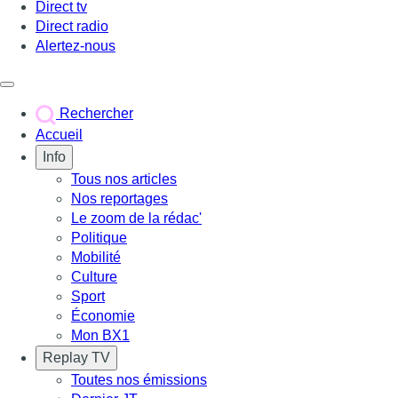
Direct tv
Direct radio
Alertez-nous
Déclencher le menu
Rechercher
Accueil
Info
Tous nos articles
Nos reportages
Le zoom de la rédac'
Politique
Mobilité
Culture
Sport
Économie
Mon BX1
Replay TV
Toutes nos émissions