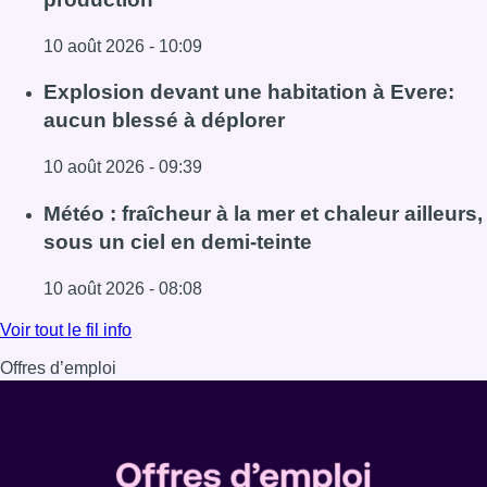
10 août 2026 - 10:09
Lire l'article Eclipse du 12 août : les gestionnaires de rés
Explosion devant une habitation à Evere:
aucun blessé à déplorer
10 août 2026 - 09:39
Lire l'article Explosion devant une habitation à Evere: au
Météo : fraîcheur à la mer et chaleur ailleurs,
sous un ciel en demi-teinte
10 août 2026 - 08:08
Lire l'article Météo : fraîcheur à la mer et chaleur ailleurs,
Voir tout le fil info
Offres d’emploi