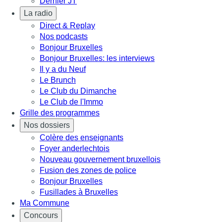
Dernier JT
La radio
Direct & Replay
Nos podcasts
Bonjour Bruxelles
Bonjour Bruxelles: les interviews
Il y a du Neuf
Le Brunch
Le Club du Dimanche
Le Club de l'Immo
Grille des programmes
Nos dossiers
Colère des enseignants
Foyer anderlechtois
Nouveau gouvernement bruxellois
Fusion des zones de police
Bonjour Bruxelles
Fusillades à Bruxelles
Ma Commune
Concours