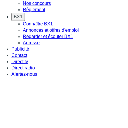
Nos concours
Règlement
BX1
Connaître BX1
Annonces et offres d'emploi
Regarder et écouter BX1
Adresse
Publicité
Contact
Direct tv
Direct radio
Alertez-nous