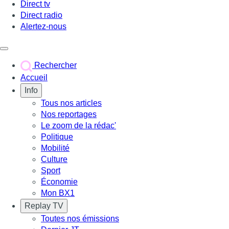
Direct tv
Direct radio
Alertez-nous
Déclencher le menu
Rechercher
Accueil
Info
Tous nos articles
Nos reportages
Le zoom de la rédac'
Politique
Mobilité
Culture
Sport
Économie
Mon BX1
Replay TV
Toutes nos émissions