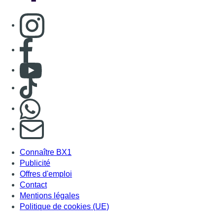
Consulter page Instagram
Consulter page Facebook
Consulter Youtube
Consulter TikTok
Nous rejoindre sur Whatsapp
S'abonner à notre newsletter
Connaître BX1
Publicité
Offres d'emploi
Contact
Mentions légales
Politique de cookies (UE)