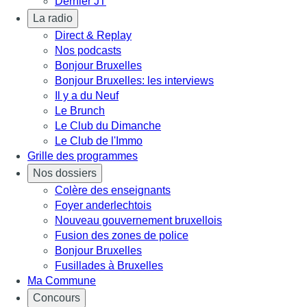
Dernier JT
La radio
Direct & Replay
Nos podcasts
Bonjour Bruxelles
Bonjour Bruxelles: les interviews
Il y a du Neuf
Le Brunch
Le Club du Dimanche
Le Club de l'Immo
Grille des programmes
Nos dossiers
Colère des enseignants
Foyer anderlechtois
Nouveau gouvernement bruxellois
Fusion des zones de police
Bonjour Bruxelles
Fusillades à Bruxelles
Ma Commune
Concours