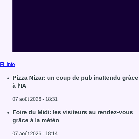
Fil info
Pizza Nizar: un coup de pub inattendu grâce
à l’IA
07 août 2026 - 18:31
Lire l'article Pizza Nizar: un coup de pub inattendu grâce à
Foire du Midi: les visiteurs au rendez-vous
grâce à la météo
07 août 2026 - 18:14