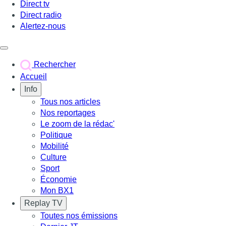
Direct tv
Direct radio
Alertez-nous
Déclencher le menu
Rechercher
Accueil
Info
Tous nos articles
Nos reportages
Le zoom de la rédac'
Politique
Mobilité
Culture
Sport
Économie
Mon BX1
Replay TV
Toutes nos émissions