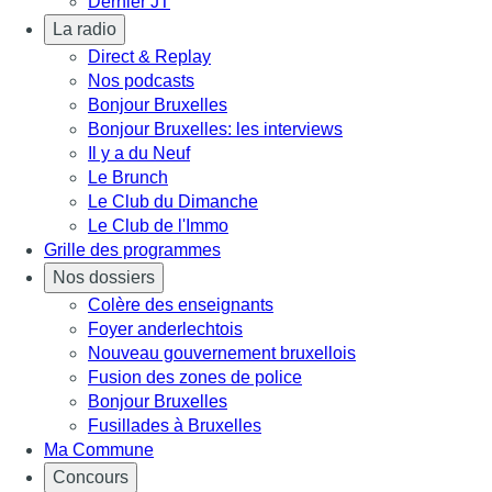
Dernier JT
La radio
Direct & Replay
Nos podcasts
Bonjour Bruxelles
Bonjour Bruxelles: les interviews
Il y a du Neuf
Le Brunch
Le Club du Dimanche
Le Club de l'Immo
Grille des programmes
Nos dossiers
Colère des enseignants
Foyer anderlechtois
Nouveau gouvernement bruxellois
Fusion des zones de police
Bonjour Bruxelles
Fusillades à Bruxelles
Ma Commune
Concours