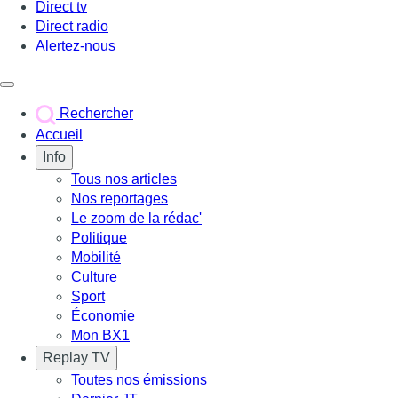
Direct tv
Direct radio
Alertez-nous
Déclencher le menu
Rechercher
Accueil
Info
Tous nos articles
Nos reportages
Le zoom de la rédac'
Politique
Mobilité
Culture
Sport
Économie
Mon BX1
Replay TV
Toutes nos émissions