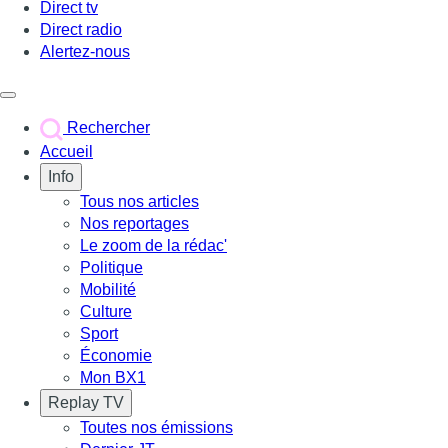
Direct tv
Direct radio
Alertez-nous
Déclencher le menu
Rechercher
Accueil
Info
Tous nos articles
Nos reportages
Le zoom de la rédac'
Politique
Mobilité
Culture
Sport
Économie
Mon BX1
Replay TV
Toutes nos émissions