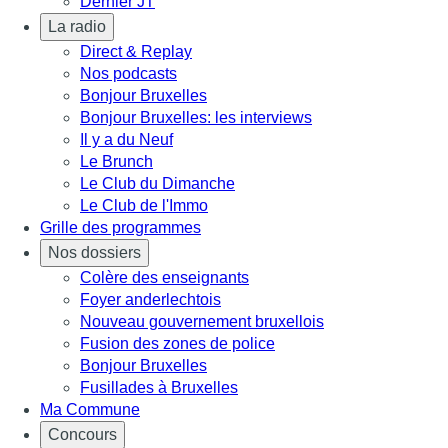
Dernier JT
La radio
Direct & Replay
Nos podcasts
Bonjour Bruxelles
Bonjour Bruxelles: les interviews
Il y a du Neuf
Le Brunch
Le Club du Dimanche
Le Club de l'Immo
Grille des programmes
Nos dossiers
Colère des enseignants
Foyer anderlechtois
Nouveau gouvernement bruxellois
Fusion des zones de police
Bonjour Bruxelles
Fusillades à Bruxelles
Ma Commune
Concours