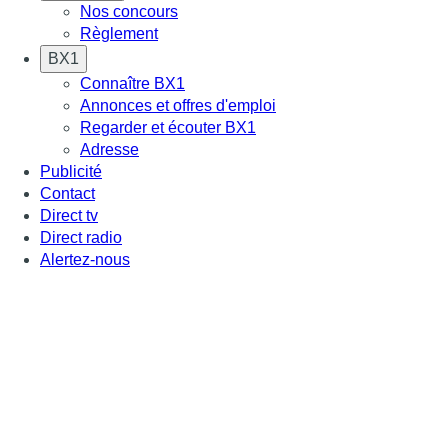
Nos concours
Règlement
BX1
Connaître BX1
Annonces et offres d'emploi
Regarder et écouter BX1
Adresse
Publicité
Contact
Direct tv
Direct radio
Alertez-nous