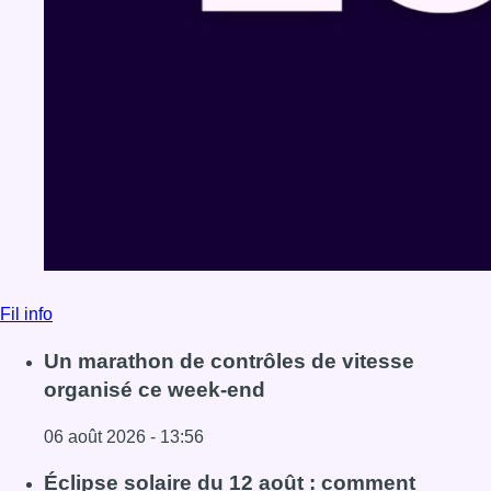
Fil info
Un marathon de contrôles de vitesse
organisé ce week-end
06 août 2026 - 13:56
Lire l'article Un marathon de contrôles de vitesse organi
Éclipse solaire du 12 août : comment