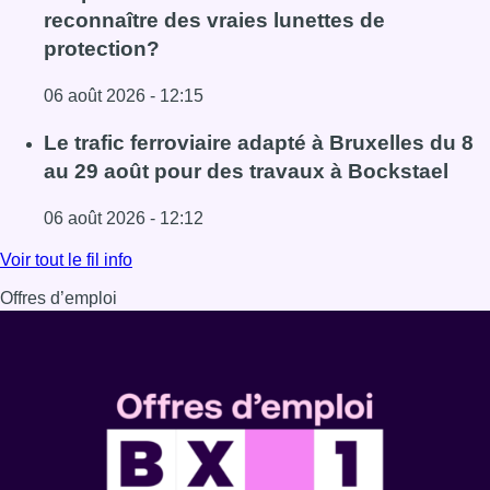
reconnaître des vraies lunettes de
protection?
06 août 2026 - 12:15
Lire l'article Éclipse solaire du 12 août : comment reconna
Le trafic ferroviaire adapté à Bruxelles du 8
au 29 août pour des travaux à Bockstael
06 août 2026 - 12:12
Lire l'article Le trafic ferroviaire adapté à Bruxelles du 8
Voir tout le fil info
Offres d’emploi