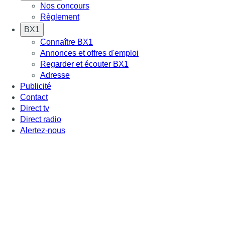
Nos concours
Règlement
BX1
Connaître BX1
Annonces et offres d'emploi
Regarder et écouter BX1
Adresse
Publicité
Contact
Direct tv
Direct radio
Alertez-nous