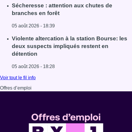
Lire l'article Le siège bruxellois d’AXA fermé plusieurs j
Sécheresse : attention aux chutes de
branches en forêt
05 août 2026 - 18:39
Lire l'article Sécheresse : attention aux chutes de branche
Violente altercation à la station Bourse: les
deux suspects impliqués restent en
détention
05 août 2026 - 18:28
Lire l'article Violente altercation à la station Bourse: les
Voir tout le fil info
Offres d’emploi