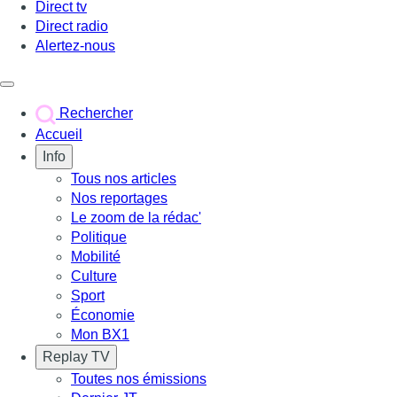
Direct tv
Direct radio
Alertez-nous
Déclencher le menu
Rechercher
Accueil
Info
Tous nos articles
Nos reportages
Le zoom de la rédac'
Politique
Mobilité
Culture
Sport
Économie
Mon BX1
Replay TV
Toutes nos émissions