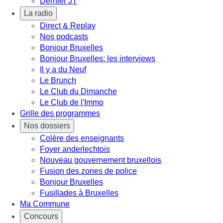
Dernier JT
La radio
Direct & Replay
Nos podcasts
Bonjour Bruxelles
Bonjour Bruxelles: les interviews
Il y a du Neuf
Le Brunch
Le Club du Dimanche
Le Club de l'Immo
Grille des programmes
Nos dossiers
Colère des enseignants
Foyer anderlechtois
Nouveau gouvernement bruxellois
Fusion des zones de police
Bonjour Bruxelles
Fusillades à Bruxelles
Ma Commune
Concours