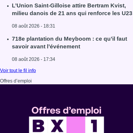
Lire l'article Marathon de contrôles de vitesse ce week-en
L’Union Saint-Gilloise attire Bertram Kvist,
milieu danois de 21 ans qui renforce les U23
08 août 2026 - 18:31
Lire l'article L’Union Saint-Gilloise attire Bertram Kvist, 
718e plantation du Meyboom : ce qu’il faut
savoir avant l’événement
08 août 2026 - 17:34
Lire l'article 718e plantation du Meyboom : ce qu’il faut s
Voir tout le fil info
Offres d’emploi