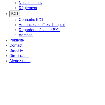
Nos concours
Règlement
BX1
Connaître BX1
Annonces et offres d'emploi
Regarder et écouter BX1
Adresse
Publicité
Contact
Direct tv
Direct radio
Alertez-nous