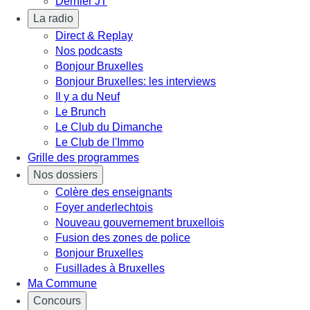
Dernier JT
La radio
Direct & Replay
Nos podcasts
Bonjour Bruxelles
Bonjour Bruxelles: les interviews
Il y a du Neuf
Le Brunch
Le Club du Dimanche
Le Club de l'Immo
Grille des programmes
Nos dossiers
Colère des enseignants
Foyer anderlechtois
Nouveau gouvernement bruxellois
Fusion des zones de police
Bonjour Bruxelles
Fusillades à Bruxelles
Ma Commune
Concours