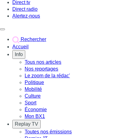
Direct tv
Direct radio
Alertez-nous
Déclencher le menu
Rechercher
Accueil
Info
Tous nos articles
Nos reportages
Le zoom de la rédac'
Politique
Mobilité
Culture
Sport
Économie
Mon BX1
Replay TV
Toutes nos émissions