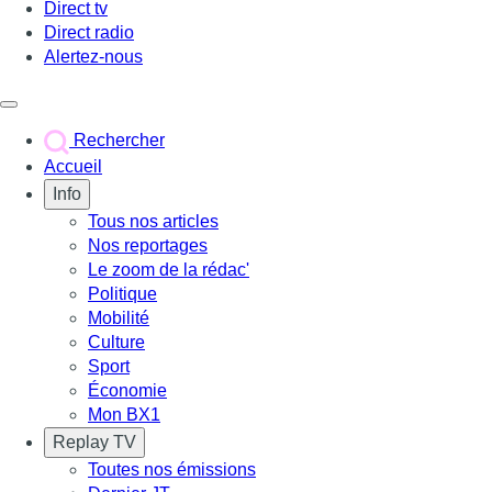
Direct tv
Direct radio
Alertez-nous
Déclencher le menu
Rechercher
Accueil
Info
Tous nos articles
Nos reportages
Le zoom de la rédac'
Politique
Mobilité
Culture
Sport
Économie
Mon BX1
Replay TV
Toutes nos émissions