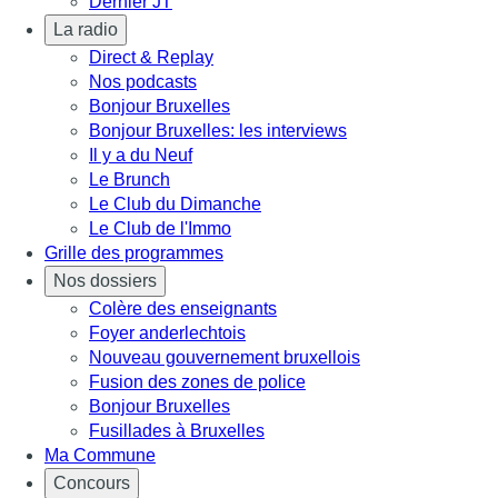
Dernier JT
La radio
Direct & Replay
Nos podcasts
Bonjour Bruxelles
Bonjour Bruxelles: les interviews
Il y a du Neuf
Le Brunch
Le Club du Dimanche
Le Club de l'Immo
Grille des programmes
Nos dossiers
Colère des enseignants
Foyer anderlechtois
Nouveau gouvernement bruxellois
Fusion des zones de police
Bonjour Bruxelles
Fusillades à Bruxelles
Ma Commune
Concours