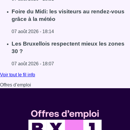
Lire l'article Pizza Nizar: un coup de pub inattendu grâce à
Foire du Midi: les visiteurs au rendez-vous
grâce à la météo
07 août 2026 - 18:14
Lire l'article Foire du Midi: les visiteurs au rendez-vous g
Les Bruxellois respectent mieux les zones
30 ?
07 août 2026 - 18:07
Lire l'article Les Bruxellois respectent mieux les zones 30
Voir tout le fil info
Offres d’emploi