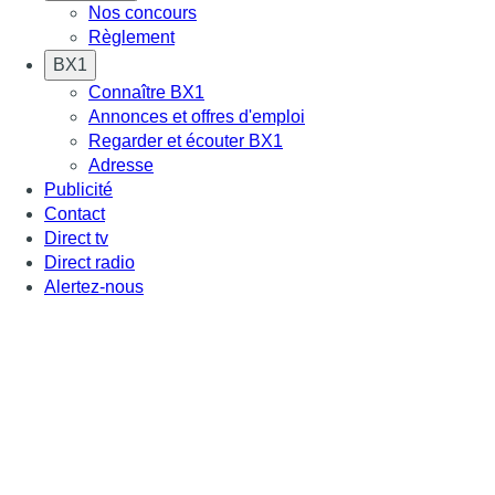
Nos concours
Règlement
BX1
Connaître BX1
Annonces et offres d'emploi
Regarder et écouter BX1
Adresse
Publicité
Contact
Direct tv
Direct radio
Alertez-nous