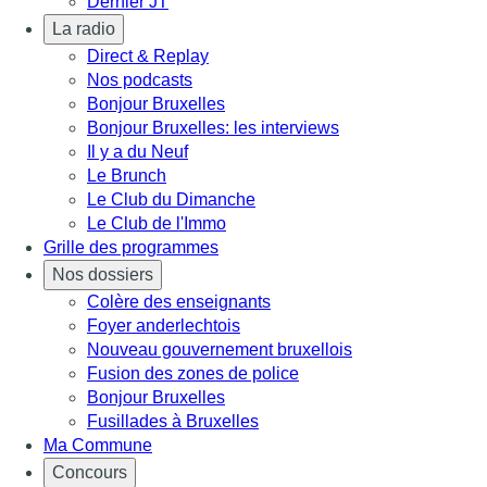
Dernier JT
La radio
Direct & Replay
Nos podcasts
Bonjour Bruxelles
Bonjour Bruxelles: les interviews
Il y a du Neuf
Le Brunch
Le Club du Dimanche
Le Club de l'Immo
Grille des programmes
Nos dossiers
Colère des enseignants
Foyer anderlechtois
Nouveau gouvernement bruxellois
Fusion des zones de police
Bonjour Bruxelles
Fusillades à Bruxelles
Ma Commune
Concours