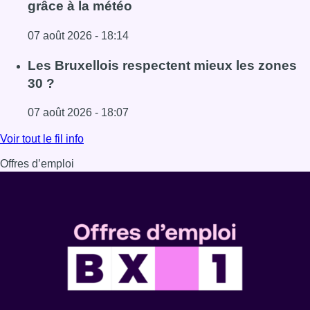
grâce à la météo
07 août 2026 - 18:14
Lire l'article Foire du Midi: les visiteurs au rendez-vous g
Les Bruxellois respectent mieux les zones
30 ?
07 août 2026 - 18:07
Lire l'article Les Bruxellois respectent mieux les zones 30
Voir tout le fil info
Offres d’emploi