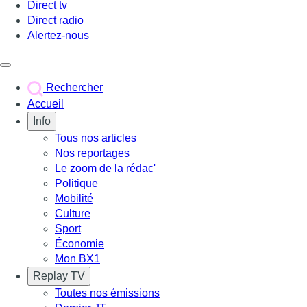
Direct tv
Direct radio
Alertez-nous
Déclencher le menu
Rechercher
Accueil
Info
Tous nos articles
Nos reportages
Le zoom de la rédac'
Politique
Mobilité
Culture
Sport
Économie
Mon BX1
Replay TV
Toutes nos émissions