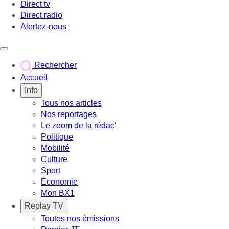
Direct tv
Direct radio
Alertez-nous
Déclencher le menu
Rechercher
Accueil
Info
Tous nos articles
Nos reportages
Le zoom de la rédac'
Politique
Mobilité
Culture
Sport
Économie
Mon BX1
Replay TV
Toutes nos émissions