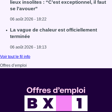
lieux insolites : “C’est exceptionnel, il faut
se l’avouer”
06 août 2026 - 18:22
Lire l'article À Bruxelles, le blocus s’invite dans des lieux i
La vague de chaleur est officiellement
terminée
06 août 2026 - 18:13
Lire l'article La vague de chaleur est officiellement termin
Voir tout le fil info
Offres d’emploi