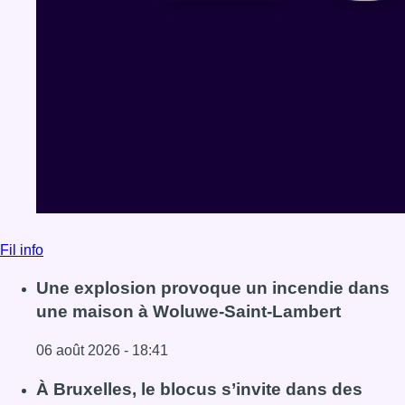
Fil info
Une explosion provoque un incendie dans
une maison à Woluwe-Saint-Lambert
06 août 2026 - 18:41
Lire l'article Une explosion provoque un incendie dans 
À Bruxelles, le blocus s’invite dans des