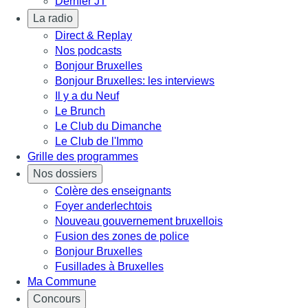
Dernier JT
La radio
Direct & Replay
Nos podcasts
Bonjour Bruxelles
Bonjour Bruxelles: les interviews
Il y a du Neuf
Le Brunch
Le Club du Dimanche
Le Club de l'Immo
Grille des programmes
Nos dossiers
Colère des enseignants
Foyer anderlechtois
Nouveau gouvernement bruxellois
Fusion des zones de police
Bonjour Bruxelles
Fusillades à Bruxelles
Ma Commune
Concours