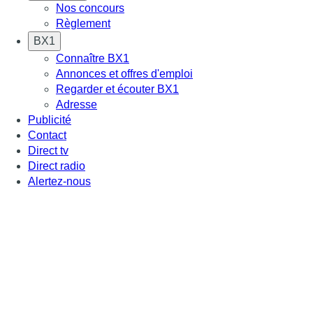
Nos concours
Règlement
BX1
Connaître BX1
Annonces et offres d'emploi
Regarder et écouter BX1
Adresse
Publicité
Contact
Direct tv
Direct radio
Alertez-nous