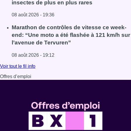
insectes de plus en plus rares
08 août 2026 - 19:36
Lire l'article Au Moeraske, Bart Hanssens recense des ins
Marathon de contrôles de vitesse ce week-
end: “Une moto a été flashée à 121 km/h sur
l’avenue de Tervuren”
08 août 2026 - 19:12
Lire l'article Marathon de contrôles de vitesse ce week-e
Voir tout le fil info
Offres d’emploi