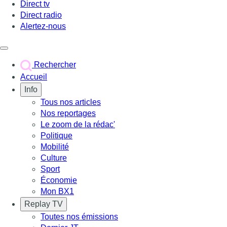
Direct tv
Direct radio
Alertez-nous
Déclencher le menu
Rechercher
Accueil
Info
Tous nos articles
Nos reportages
Le zoom de la rédac'
Politique
Mobilité
Culture
Sport
Économie
Mon BX1
Replay TV
Toutes nos émissions