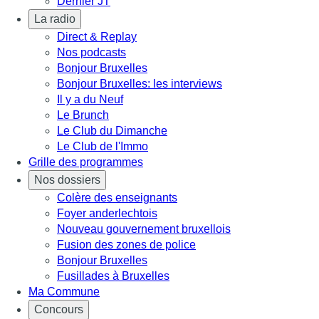
Dernier JT
La radio
Direct & Replay
Nos podcasts
Bonjour Bruxelles
Bonjour Bruxelles: les interviews
Il y a du Neuf
Le Brunch
Le Club du Dimanche
Le Club de l'Immo
Grille des programmes
Nos dossiers
Colère des enseignants
Foyer anderlechtois
Nouveau gouvernement bruxellois
Fusion des zones de police
Bonjour Bruxelles
Fusillades à Bruxelles
Ma Commune
Concours