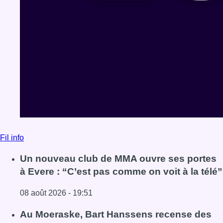
Fil info
Un nouveau club de MMA ouvre ses portes
à Evere : “C’est pas comme on voit à la télé”
08 août 2026 - 19:51
Lire l'article Un nouveau club de MMA ouvre ses portes à E
Au Moeraske, Bart Hanssens recense des