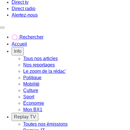
Direct tv
Direct radio
Alertez-nous
Déclencher le menu
Rechercher
Accueil
Info
Tous nos articles
Nos reportages
Le zoom de la rédac'
Politique
Mobilité
Culture
Sport
Économie
Mon BX1
Replay TV
Toutes nos émissions