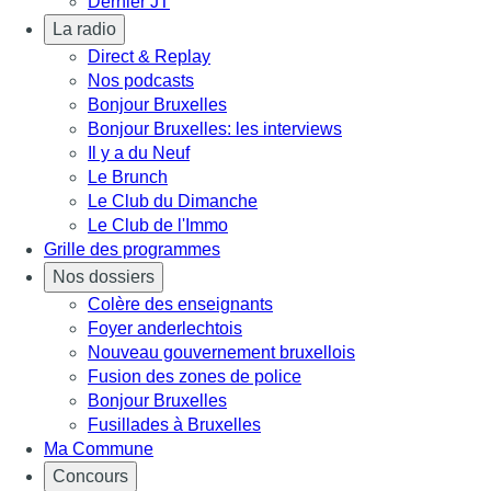
Dernier JT
La radio
Direct & Replay
Nos podcasts
Bonjour Bruxelles
Bonjour Bruxelles: les interviews
Il y a du Neuf
Le Brunch
Le Club du Dimanche
Le Club de l'Immo
Grille des programmes
Nos dossiers
Colère des enseignants
Foyer anderlechtois
Nouveau gouvernement bruxellois
Fusion des zones de police
Bonjour Bruxelles
Fusillades à Bruxelles
Ma Commune
Concours