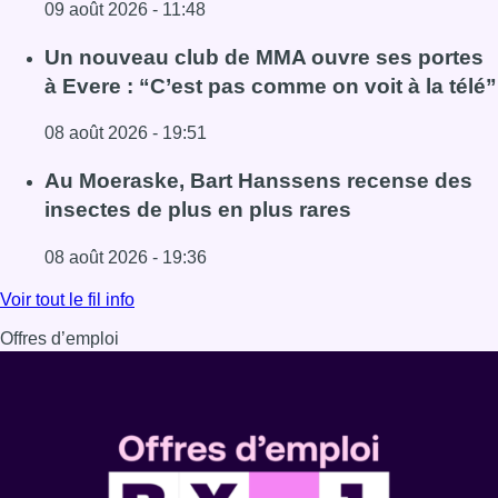
09 août 2026 - 11:48
Lire l'article Deux personnes hospitalisées après un inc
Un nouveau club de MMA ouvre ses portes
à Evere : “C’est pas comme on voit à la télé”
08 août 2026 - 19:51
Lire l'article Un nouveau club de MMA ouvre ses portes à E
Au Moeraske, Bart Hanssens recense des
insectes de plus en plus rares
08 août 2026 - 19:36
Lire l'article Au Moeraske, Bart Hanssens recense des ins
Voir tout le fil info
Offres d’emploi