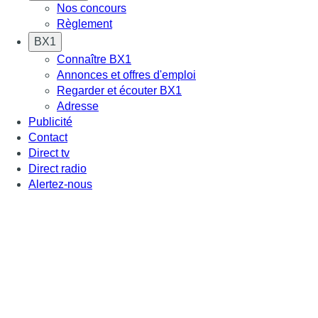
Nos concours
Règlement
BX1
Connaître BX1
Annonces et offres d'emploi
Regarder et écouter BX1
Adresse
Publicité
Contact
Direct tv
Direct radio
Alertez-nous