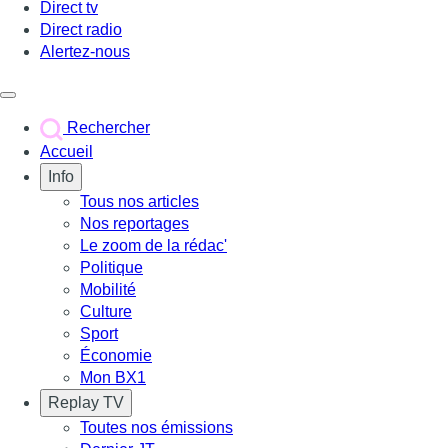
Direct tv
Direct radio
Alertez-nous
Déclencher le menu
Rechercher
Accueil
Info
Tous nos articles
Nos reportages
Le zoom de la rédac'
Politique
Mobilité
Culture
Sport
Économie
Mon BX1
Replay TV
Toutes nos émissions