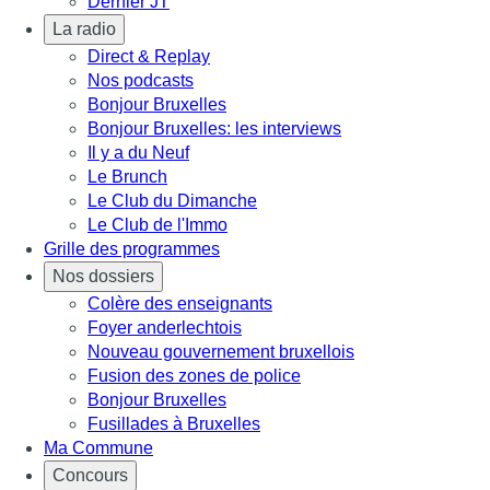
Dernier JT
La radio
Direct & Replay
Nos podcasts
Bonjour Bruxelles
Bonjour Bruxelles: les interviews
Il y a du Neuf
Le Brunch
Le Club du Dimanche
Le Club de l'Immo
Grille des programmes
Nos dossiers
Colère des enseignants
Foyer anderlechtois
Nouveau gouvernement bruxellois
Fusion des zones de police
Bonjour Bruxelles
Fusillades à Bruxelles
Ma Commune
Concours