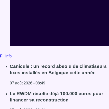
Fil info
Canicule : un record absolu de climatiseurs
fixes installés en Belgique cette année
07 août 2026 - 08:49
Lire l'article Canicule : un record absolu de climatiseurs f
Le RWDM récolte déjà 100.000 euros pour
financer sa reconstruction