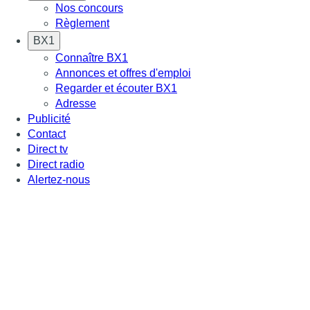
Nos concours
Règlement
BX1
Connaître BX1
Annonces et offres d'emploi
Regarder et écouter BX1
Adresse
Publicité
Contact
Direct tv
Direct radio
Alertez-nous