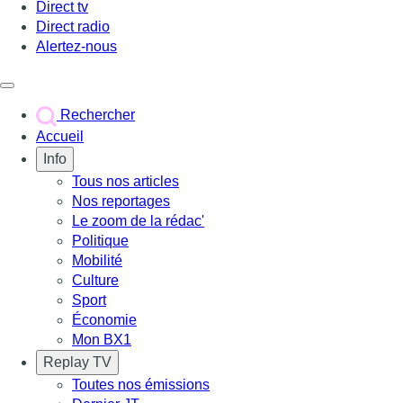
Direct tv
Direct radio
Alertez-nous
Déclencher le menu
Rechercher
Accueil
Info
Tous nos articles
Nos reportages
Le zoom de la rédac'
Politique
Mobilité
Culture
Sport
Économie
Mon BX1
Replay TV
Toutes nos émissions