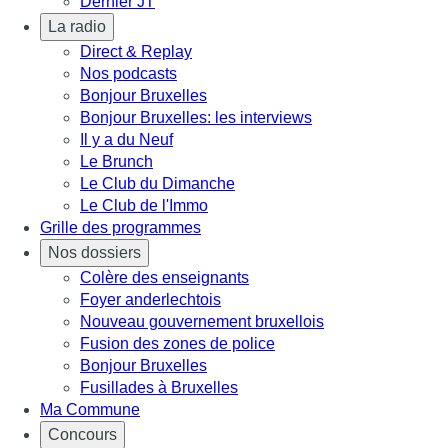
Dernier JT
La radio
Direct & Replay
Nos podcasts
Bonjour Bruxelles
Bonjour Bruxelles: les interviews
Il y a du Neuf
Le Brunch
Le Club du Dimanche
Le Club de l'Immo
Grille des programmes
Nos dossiers
Colère des enseignants
Foyer anderlechtois
Nouveau gouvernement bruxellois
Fusion des zones de police
Bonjour Bruxelles
Fusillades à Bruxelles
Ma Commune
Concours