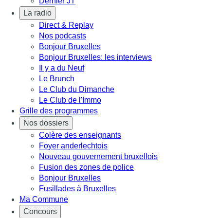
Dernier JT
La radio
Direct & Replay
Nos podcasts
Bonjour Bruxelles
Bonjour Bruxelles: les interviews
Il y a du Neuf
Le Brunch
Le Club du Dimanche
Le Club de l'Immo
Grille des programmes
Nos dossiers
Colère des enseignants
Foyer anderlechtois
Nouveau gouvernement bruxellois
Fusion des zones de police
Bonjour Bruxelles
Fusillades à Bruxelles
Ma Commune
Concours