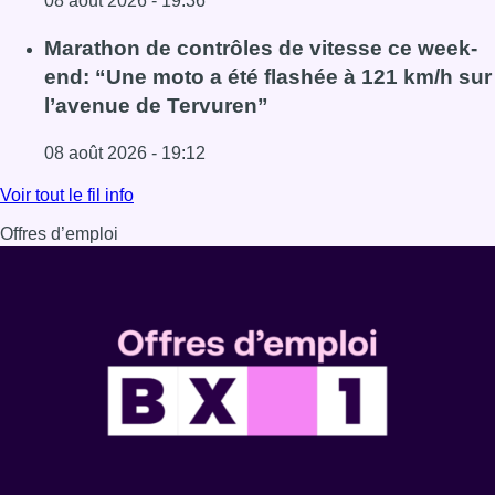
08 août 2026 - 19:36
Lire l'article Au Moeraske, Bart Hanssens recense des ins
Marathon de contrôles de vitesse ce week-
end: “Une moto a été flashée à 121 km/h sur
l’avenue de Tervuren”
08 août 2026 - 19:12
Lire l'article Marathon de contrôles de vitesse ce week-e
Voir tout le fil info
Offres d’emploi