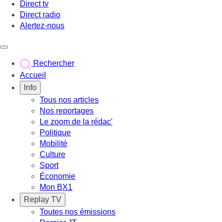
Direct tv
Direct radio
Alertez-nous
Déclencher le menu
Rechercher
Accueil
Info
Tous nos articles
Nos reportages
Le zoom de la rédac'
Politique
Mobilité
Culture
Sport
Économie
Mon BX1
Replay TV
Toutes nos émissions