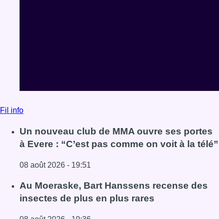
Fil info
Un nouveau club de MMA ouvre ses portes
à Evere : “C’est pas comme on voit à la télé”
08 août 2026 - 19:51
Lire l'article Un nouveau club de MMA ouvre ses portes à E
Au Moeraske, Bart Hanssens recense des
insectes de plus en plus rares