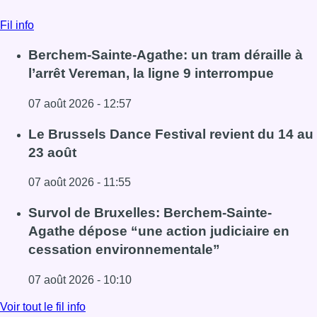
Fil info
Berchem-Sainte-Agathe: un tram déraille à
l’arrêt Vereman, la ligne 9 interrompue
07 août 2026 - 12:57
Lire l'article Berchem-Sainte-Agathe: un tram déraille à l’
Le Brussels Dance Festival revient du 14 au
23 août
07 août 2026 - 11:55
Lire l'article Le Brussels Dance Festival revient du 14 au 
Survol de Bruxelles: Berchem-Sainte-
Agathe dépose “une action judiciaire en
cessation environnementale”
07 août 2026 - 10:10
Lire l'article Survol de Bruxelles: Berchem-Sainte-Agathe
Voir tout le fil info