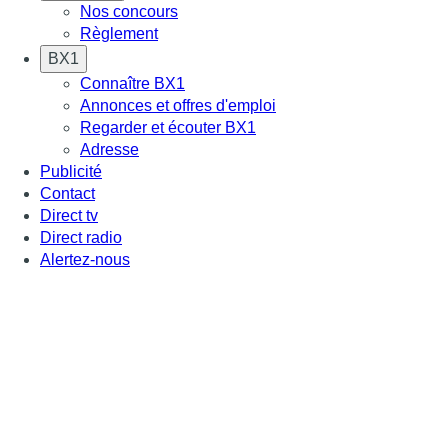
Nos concours
Règlement
BX1
Connaître BX1
Annonces et offres d'emploi
Regarder et écouter BX1
Adresse
Publicité
Contact
Direct tv
Direct radio
Alertez-nous