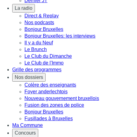
Dernier JT
La radio
Direct & Replay
Nos podcasts
Bonjour Bruxelles
Bonjour Bruxelles: les interviews
Il y a du Neuf
Le Brunch
Le Club du Dimanche
Le Club de l'Immo
Grille des programmes
Nos dossiers
Colère des enseignants
Foyer anderlechtois
Nouveau gouvernement bruxellois
Fusion des zones de police
Bonjour Bruxelles
Fusillades à Bruxelles
Ma Commune
Concours