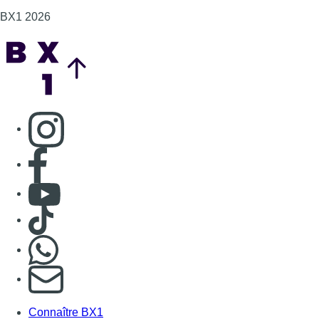
BX1 2026
Back to top
Consulter page Instagram
Consulter page Facebook
Consulter Youtube
Consulter TikTok
Nous rejoindre sur Whatsapp
S'abonner à notre newsletter
Connaître BX1