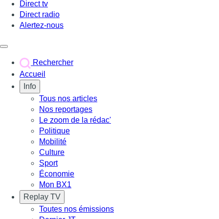
Direct tv
Direct radio
Alertez-nous
Déclencher le menu
Rechercher
Accueil
Info
Tous nos articles
Nos reportages
Le zoom de la rédac'
Politique
Mobilité
Culture
Sport
Économie
Mon BX1
Replay TV
Toutes nos émissions