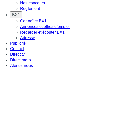
Nos concours
Règlement
BX1
Connaître BX1
Annonces et offres d'emploi
Regarder et écouter BX1
Adresse
Publicité
Contact
Direct tv
Direct radio
Alertez-nous