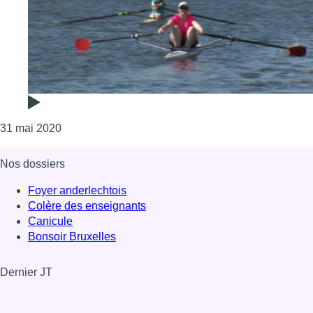
Consulter l'article "Les amateurs d’aviron se remett
31 mai 2020
Nos dossiers
Foyer anderlechtois
Colère des enseignants
Canicule
Bonsoir Bruxelles
Dernier JT
Voir le dernier JT