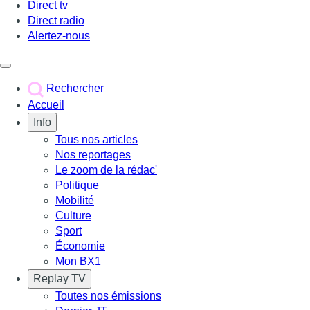
Direct tv
Direct radio
Alertez-nous
Déclencher le menu
Rechercher
Accueil
Info
Tous nos articles
Nos reportages
Le zoom de la rédac'
Politique
Mobilité
Culture
Sport
Économie
Mon BX1
Replay TV
Toutes nos émissions