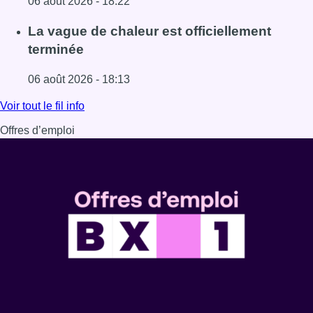
06 août 2026 - 18:22
Lire l'article À Bruxelles, le blocus s’invite dans des lieux i
La vague de chaleur est officiellement
terminée
06 août 2026 - 18:13
Lire l'article La vague de chaleur est officiellement termin
Voir tout le fil info
Offres d’emploi