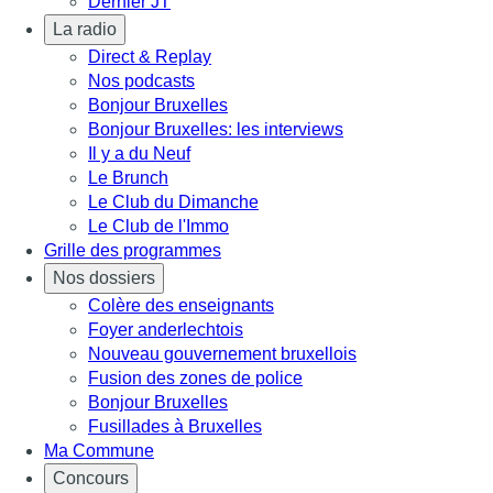
Dernier JT
La radio
Direct & Replay
Nos podcasts
Bonjour Bruxelles
Bonjour Bruxelles: les interviews
Il y a du Neuf
Le Brunch
Le Club du Dimanche
Le Club de l'Immo
Grille des programmes
Nos dossiers
Colère des enseignants
Foyer anderlechtois
Nouveau gouvernement bruxellois
Fusion des zones de police
Bonjour Bruxelles
Fusillades à Bruxelles
Ma Commune
Concours