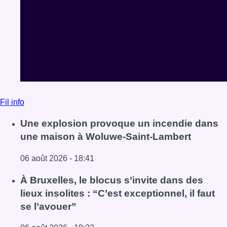
Fil info
Une explosion provoque un incendie dans
une maison à Woluwe-Saint-Lambert
06 août 2026 - 18:41
Lire l'article Une explosion provoque un incendie dans 
À Bruxelles, le blocus s’invite dans des
lieux insolites : “C’est exceptionnel, il faut
se l’avouer”