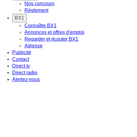
Nos concours
Règlement
BX1
Connaître BX1
Annonces et offres d'emploi
Regarder et écouter BX1
Adresse
Publicité
Contact
Direct tv
Direct radio
Alertez-nous