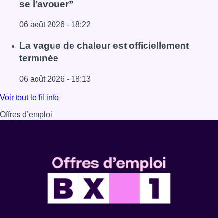
se l’avouer”
06 août 2026 - 18:22
Lire l'article À Bruxelles, le blocus s’invite dans des lieux i
La vague de chaleur est officiellement
terminée
06 août 2026 - 18:13
Lire l'article La vague de chaleur est officiellement termin
Voir tout le fil info
Offres d’emploi