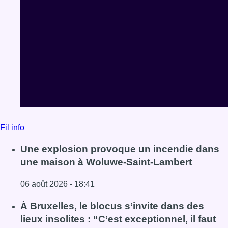
Fil info
Une explosion provoque un incendie dans
une maison à Woluwe-Saint-Lambert
06 août 2026 - 18:41
Lire l'article Une explosion provoque un incendie dans 
À Bruxelles, le blocus s’invite dans des
lieux insolites : “C’est exceptionnel, il faut