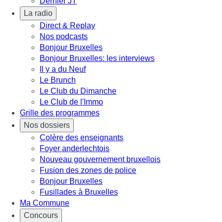
Dernier JT
La radio
Direct & Replay
Nos podcasts
Bonjour Bruxelles
Bonjour Bruxelles: les interviews
Il y a du Neuf
Le Brunch
Le Club du Dimanche
Le Club de l'Immo
Grille des programmes
Nos dossiers
Colère des enseignants
Foyer anderlechtois
Nouveau gouvernement bruxellois
Fusion des zones de police
Bonjour Bruxelles
Fusillades à Bruxelles
Ma Commune
Concours