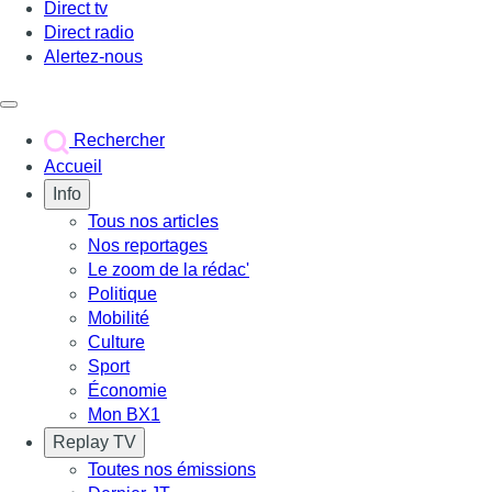
Direct tv
Direct radio
Alertez-nous
Déclencher le menu
Rechercher
Accueil
Info
Tous nos articles
Nos reportages
Le zoom de la rédac'
Politique
Mobilité
Culture
Sport
Économie
Mon BX1
Replay TV
Toutes nos émissions