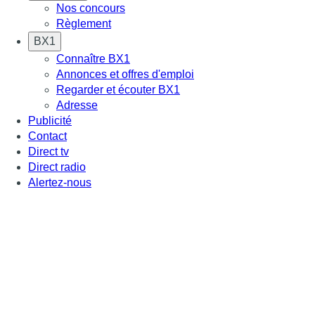
Nos concours
Règlement
BX1
Connaître BX1
Annonces et offres d'emploi
Regarder et écouter BX1
Adresse
Publicité
Contact
Direct tv
Direct radio
Alertez-nous