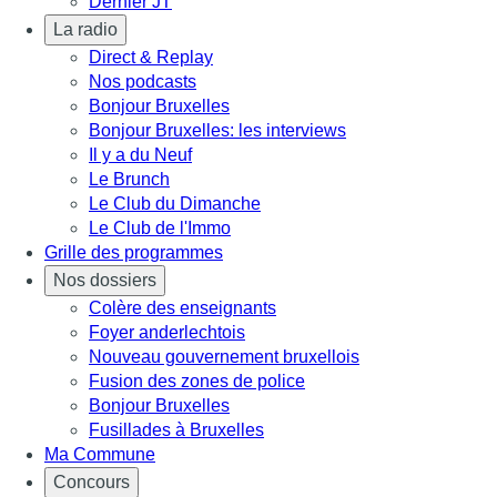
Dernier JT
La radio
Direct & Replay
Nos podcasts
Bonjour Bruxelles
Bonjour Bruxelles: les interviews
Il y a du Neuf
Le Brunch
Le Club du Dimanche
Le Club de l'Immo
Grille des programmes
Nos dossiers
Colère des enseignants
Foyer anderlechtois
Nouveau gouvernement bruxellois
Fusion des zones de police
Bonjour Bruxelles
Fusillades à Bruxelles
Ma Commune
Concours