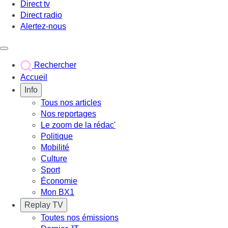
Direct tv
Direct radio
Alertez-nous
Déclencher le menu
Rechercher
Accueil
Info
Tous nos articles
Nos reportages
Le zoom de la rédac'
Politique
Mobilité
Culture
Sport
Économie
Mon BX1
Replay TV
Toutes nos émissions