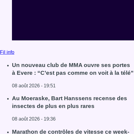
Fil info
Un nouveau club de MMA ouvre ses portes
à Evere : “C’est pas comme on voit à la télé”
08 août 2026 - 19:51
Lire l'article Un nouveau club de MMA ouvre ses portes à E
Au Moeraske, Bart Hanssens recense des
insectes de plus en plus rares
08 août 2026 - 19:36
Lire l'article Au Moeraske, Bart Hanssens recense des ins
Marathon de contrôles de vitesse ce week-