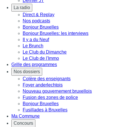
Dernier JT
La radio
Direct & Replay
Nos podcasts
Bonjour Bruxelles
Bonjour Bruxelles: les interviews
Il y a du Neuf
Le Brunch
Le Club du Dimanche
Le Club de l'Immo
Grille des programmes
Nos dossiers
Colère des enseignants
Foyer anderlechtois
Nouveau gouvernement bruxellois
Fusion des zones de police
Bonjour Bruxelles
Fusillades à Bruxelles
Ma Commune
Concours