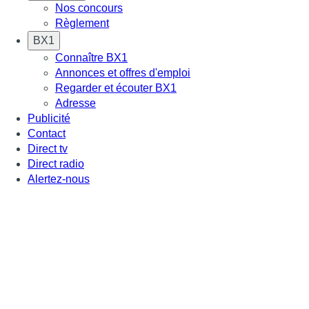
Nos concours
Règlement
BX1
Connaître BX1
Annonces et offres d'emploi
Regarder et écouter BX1
Adresse
Publicité
Contact
Direct tv
Direct radio
Alertez-nous