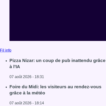
Fil info
Pizza Nizar: un coup de pub inattendu grâce
à l’IA
07 août 2026 - 18:31
Lire l'article Pizza Nizar: un coup de pub inattendu grâce à
Foire du Midi: les visiteurs au rendez-vous
grâce à la météo
07 août 2026 - 18:14