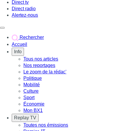
Direct tv
Direct radio
Alertez-nous
Déclencher le menu
Rechercher
Accueil
Info
Tous nos articles
Nos reportages
Le zoom de la rédac'
Politique
Mobilité
Culture
Sport
Économie
Mon BX1
Replay TV
Toutes nos émissions