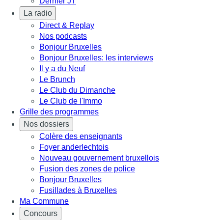
Dernier JT
La radio
Direct & Replay
Nos podcasts
Bonjour Bruxelles
Bonjour Bruxelles: les interviews
Il y a du Neuf
Le Brunch
Le Club du Dimanche
Le Club de l'Immo
Grille des programmes
Nos dossiers
Colère des enseignants
Foyer anderlechtois
Nouveau gouvernement bruxellois
Fusion des zones de police
Bonjour Bruxelles
Fusillades à Bruxelles
Ma Commune
Concours