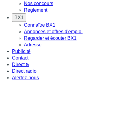
Nos concours
Règlement
BX1
Connaître BX1
Annonces et offres d'emploi
Regarder et écouter BX1
Adresse
Publicité
Contact
Direct tv
Direct radio
Alertez-nous