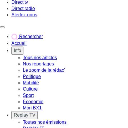
Direct tv
Direct radio
Alertez-nous
Déclencher le menu
Rechercher
Accueil
Info
Tous nos articles
Nos reportages
Le zoom de la rédac'
Politique
Mobilité
Culture
Sport
Économie
Mon BX1
Replay TV
Toutes nos émissions