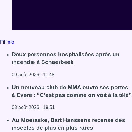
Fil info
Deux personnes hospitalisées après un
incendie à Schaerbeek
09 août 2026 - 11:48
Lire l'article Deux personnes hospitalisées après un inc
Un nouveau club de MMA ouvre ses portes
à Evere : “C’est pas comme on voit à la télé”
08 août 2026 - 19:51
Lire l'article Un nouveau club de MMA ouvre ses portes à E
Au Moeraske, Bart Hanssens recense des
insectes de plus en plus rares