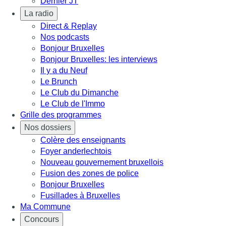
Dernier JT
La radio
Direct & Replay
Nos podcasts
Bonjour Bruxelles
Bonjour Bruxelles: les interviews
Il y a du Neuf
Le Brunch
Le Club du Dimanche
Le Club de l'Immo
Grille des programmes
Nos dossiers
Colère des enseignants
Foyer anderlechtois
Nouveau gouvernement bruxellois
Fusion des zones de police
Bonjour Bruxelles
Fusillades à Bruxelles
Ma Commune
Concours