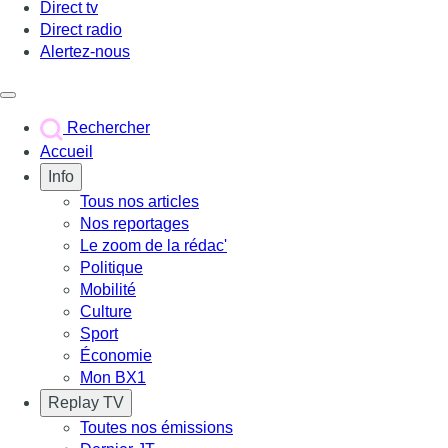
Direct tv
Direct radio
Alertez-nous
Déclencher le menu
Rechercher
Accueil
Info
Tous nos articles
Nos reportages
Le zoom de la rédac'
Politique
Mobilité
Culture
Sport
Économie
Mon BX1
Replay TV
Toutes nos émissions