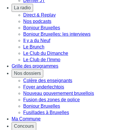
Dernier JT
La radio
Direct & Replay
Nos podcasts
Bonjour Bruxelles
Bonjour Bruxelles: les interviews
Il y a du Neuf
Le Brunch
Le Club du Dimanche
Le Club de l'Immo
Grille des programmes
Nos dossiers
Colère des enseignants
Foyer anderlechtois
Nouveau gouvernement bruxellois
Fusion des zones de police
Bonjour Bruxelles
Fusillades à Bruxelles
Ma Commune
Concours