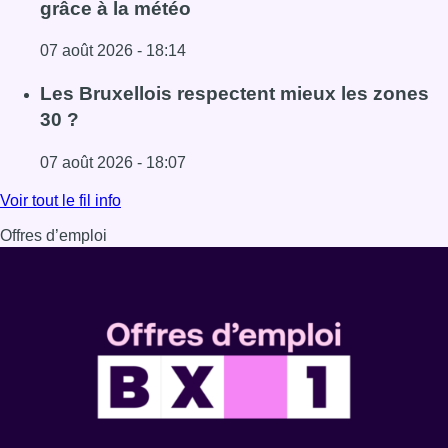
grâce à la météo
07 août 2026 - 18:14
Lire l'article Foire du Midi: les visiteurs au rendez-vous g
Les Bruxellois respectent mieux les zones
30 ?
07 août 2026 - 18:07
Lire l'article Les Bruxellois respectent mieux les zones 30
Voir tout le fil info
Offres d’emploi