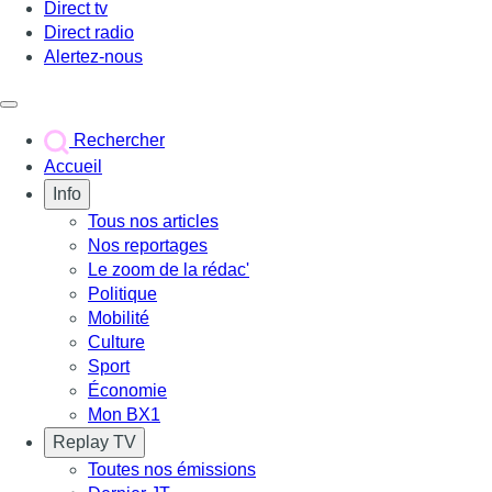
Direct tv
Direct radio
Alertez-nous
Déclencher le menu
Rechercher
Accueil
Info
Tous nos articles
Nos reportages
Le zoom de la rédac'
Politique
Mobilité
Culture
Sport
Économie
Mon BX1
Replay TV
Toutes nos émissions