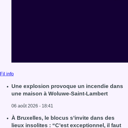
Fil info
Une explosion provoque un incendie dans
une maison à Woluwe-Saint-Lambert
06 août 2026 - 18:41
Lire l'article Une explosion provoque un incendie dans 
À Bruxelles, le blocus s’invite dans des
lieux insolites : “C’est exceptionnel, il faut