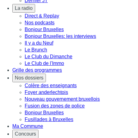
Dernier JT
La radio
Direct & Replay
Nos podcasts
Bonjour Bruxelles
Bonjour Bruxelles: les interviews
Il y a du Neuf
Le Brunch
Le Club du Dimanche
Le Club de l'Immo
Grille des programmes
Nos dossiers
Colère des enseignants
Foyer anderlechtois
Nouveau gouvernement bruxellois
Fusion des zones de police
Bonjour Bruxelles
Fusillades à Bruxelles
Ma Commune
Concours