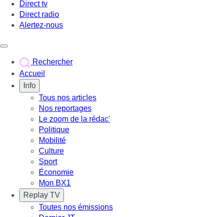
Direct tv
Direct radio
Alertez-nous
Déclencher le menu
Rechercher
Accueil
Info
Tous nos articles
Nos reportages
Le zoom de la rédac'
Politique
Mobilité
Culture
Sport
Économie
Mon BX1
Replay TV
Toutes nos émissions