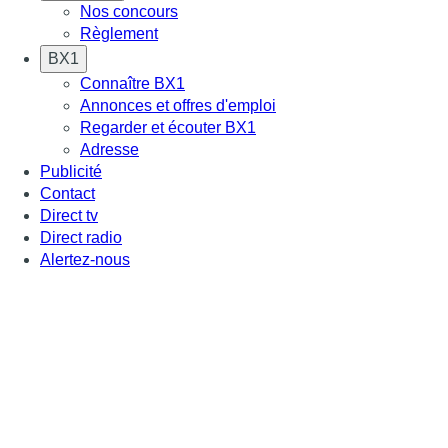
Nos concours
Règlement
BX1
Connaître BX1
Annonces et offres d'emploi
Regarder et écouter BX1
Adresse
Publicité
Contact
Direct tv
Direct radio
Alertez-nous