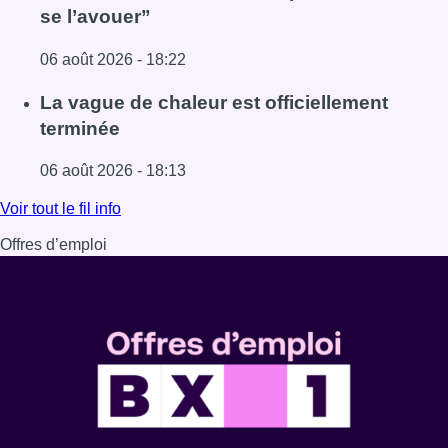
se l’avouer”
06 août 2026 - 18:22
Lire l'article À Bruxelles, le blocus s’invite dans des lieux i
La vague de chaleur est officiellement
terminée
06 août 2026 - 18:13
Lire l'article La vague de chaleur est officiellement termin
Voir tout le fil info
Offres d’emploi