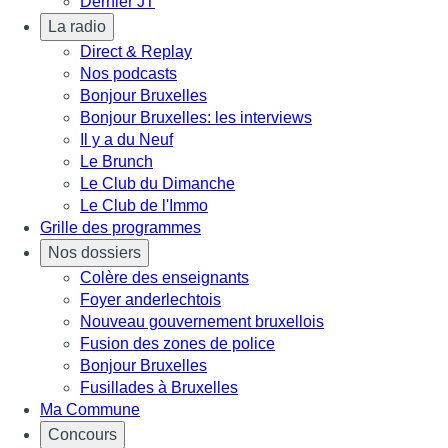
Dernier JT
La radio
Direct & Replay
Nos podcasts
Bonjour Bruxelles
Bonjour Bruxelles: les interviews
Il y a du Neuf
Le Brunch
Le Club du Dimanche
Le Club de l'Immo
Grille des programmes
Nos dossiers
Colère des enseignants
Foyer anderlechtois
Nouveau gouvernement bruxellois
Fusion des zones de police
Bonjour Bruxelles
Fusillades à Bruxelles
Ma Commune
Concours