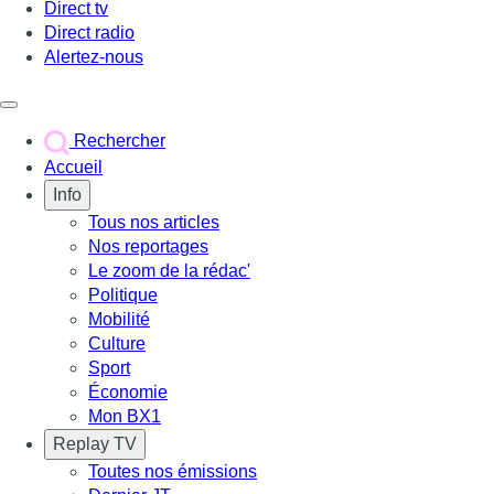
Direct tv
Direct radio
Alertez-nous
Déclencher le menu
Rechercher
Accueil
Info
Tous nos articles
Nos reportages
Le zoom de la rédac'
Politique
Mobilité
Culture
Sport
Économie
Mon BX1
Replay TV
Toutes nos émissions