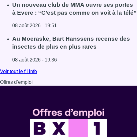
Lire l'article Deux personnes hospitalisées après un inc
Un nouveau club de MMA ouvre ses portes
à Evere : “C’est pas comme on voit à la télé”
08 août 2026 - 19:51
Lire l'article Un nouveau club de MMA ouvre ses portes à E
Au Moeraske, Bart Hanssens recense des
insectes de plus en plus rares
08 août 2026 - 19:36
Lire l'article Au Moeraske, Bart Hanssens recense des ins
Voir tout le fil info
Offres d’emploi