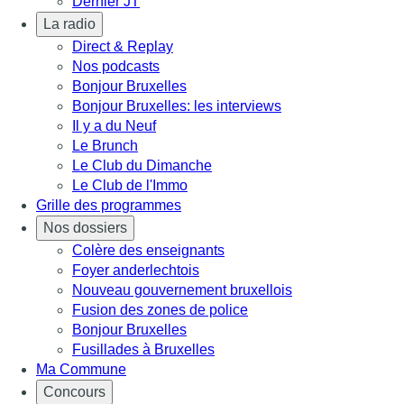
Dernier JT
La radio
Direct & Replay
Nos podcasts
Bonjour Bruxelles
Bonjour Bruxelles: les interviews
Il y a du Neuf
Le Brunch
Le Club du Dimanche
Le Club de l'Immo
Grille des programmes
Nos dossiers
Colère des enseignants
Foyer anderlechtois
Nouveau gouvernement bruxellois
Fusion des zones de police
Bonjour Bruxelles
Fusillades à Bruxelles
Ma Commune
Concours