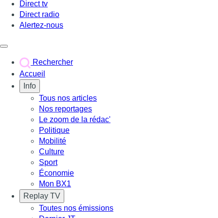
Direct tv
Direct radio
Alertez-nous
Déclencher le menu
Rechercher
Accueil
Info
Tous nos articles
Nos reportages
Le zoom de la rédac'
Politique
Mobilité
Culture
Sport
Économie
Mon BX1
Replay TV
Toutes nos émissions