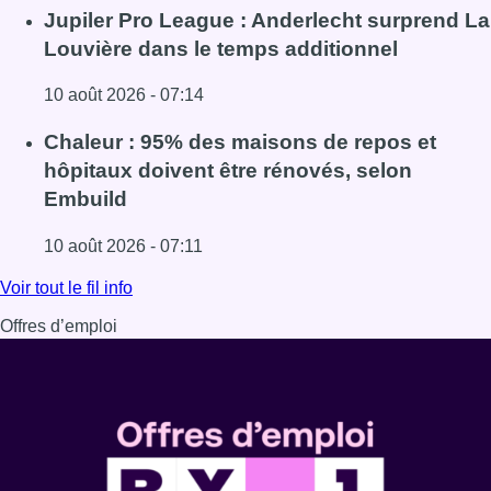
Lire l'article Météo : fraîcheur à la mer et chaleur ailleurs,
Jupiler Pro League : Anderlecht surprend La
Louvière dans le temps additionnel
10 août 2026 - 07:14
Lire l'article Jupiler Pro League : Anderlecht surprend La
Chaleur : 95% des maisons de repos et
hôpitaux doivent être rénovés, selon
Embuild
10 août 2026 - 07:11
Lire l'article Chaleur : 95% des maisons de repos et hôpi
Voir tout le fil info
Offres d’emploi