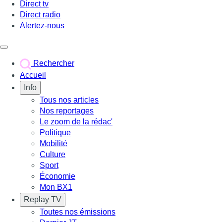
Direct tv
Direct radio
Alertez-nous
Déclencher le menu
Rechercher
Accueil
Info
Tous nos articles
Nos reportages
Le zoom de la rédac'
Politique
Mobilité
Culture
Sport
Économie
Mon BX1
Replay TV
Toutes nos émissions