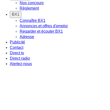
Nos concours
Règlement
BX1
Connaître BX1
Annonces et offres d'emploi
Regarder et écouter BX1
Adresse
Publicité
Contact
Direct tv
Direct radio
Alertez-nous