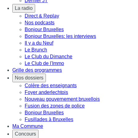
Dernier JT
La radio
Direct & Replay
Nos podcasts
Bonjour Bruxelles
Bonjour Bruxelles: les interviews
Il y a du Neuf
Le Brunch
Le Club du Dimanche
Le Club de l'Immo
Grille des programmes
Nos dossiers
Colère des enseignants
Foyer anderlechtois
Nouveau gouvernement bruxellois
Fusion des zones de police
Bonjour Bruxelles
Fusillades à Bruxelles
Ma Commune
Concours