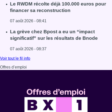
Lire l'article Canicule : un record absolu de climatiseurs f
Le RWDM récolte déjà 100.000 euros pour
financer sa reconstruction
07 août 2026 - 08:41
Lire l'article Le RWDM récolte déjà 100.000 euros pour fi
La grève chez Bpost a eu un “impact
significatif” sur les résultats de Bnode
07 août 2026 - 08:37
Lire l'article La grève chez Bpost a eu un “impact significa
Voir tout le fil info
Offres d’emploi