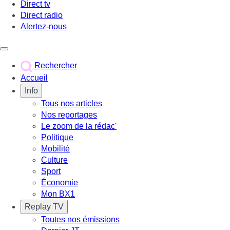
Direct tv
Direct radio
Alertez-nous
Déclencher le menu
Rechercher
Accueil
Info
Tous nos articles
Nos reportages
Le zoom de la rédac'
Politique
Mobilité
Culture
Sport
Économie
Mon BX1
Replay TV
Toutes nos émissions