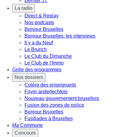
Dernier JT
La radio
Direct & Replay
Nos podcasts
Bonjour Bruxelles
Bonjour Bruxelles: les interviews
Il y a du Neuf
Le Brunch
Le Club du Dimanche
Le Club de l'Immo
Grille des programmes
Nos dossiers
Colère des enseignants
Foyer anderlechtois
Nouveau gouvernement bruxellois
Fusion des zones de police
Bonjour Bruxelles
Fusillades à Bruxelles
Ma Commune
Concours